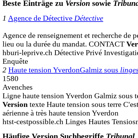
Beste Einträge zu
Version
sowie
Tribun
1
Agence de Détective
Détective
Agence de renseignement et recherche de per
lieu ou la durée du mandat. CONTACT
Ver
hburi-leprive.ch Détective Privé Investiga
Enquête
2
Haute tension YverdonGalmiz sous
linge
1580
Avenches
Ligne haute tension Yverdon Galmiz sous terr
Version
texte Haute tension sous terre C'es
aérienne à très haute tension Yverdon
htst-cestpossible.ch Linges Hautes Tensios
Häufige Version Suchbegriffe
Tribunal