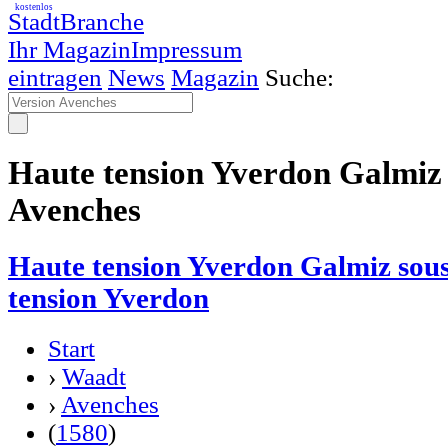
kostenlos
StadtBranche
Ihr Magazin
Impressum
eintragen
News
Magazin
Suche:
Haute tension Yverdon Galmiz 
Avenches
Haute tension Yverdon Galmiz sous
tension Yverdon
Start
›
Waadt
›
Avenches
(
1580
)