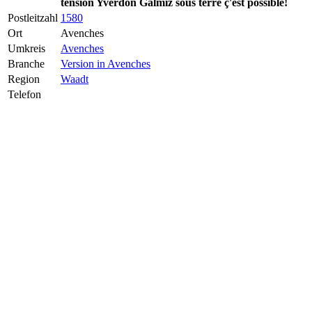
tension Yverdon Galmiz sous terre ç'est possible!
Postleitzahl
1580
Ort
Avenches
Umkreis
Avenches
Branche
Version in Avenches
Region
Waadt
Telefon