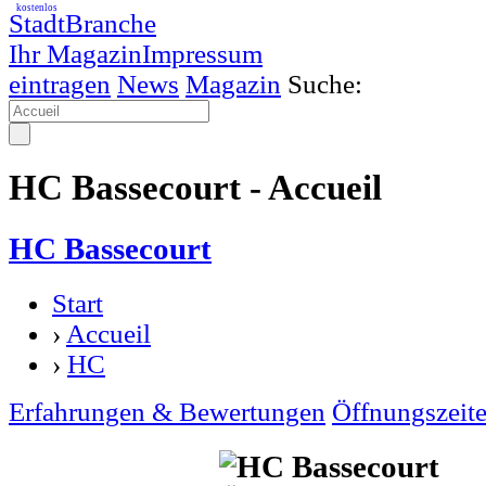
kostenlos
StadtBranche
Ihr Magazin
Impressum
eintragen
News
Magazin
Suche:
HC Bassecourt - Accueil
HC Bassecourt
Start
›
Accueil
›
HC
Erfahrungen & Bewertungen
Öffnungszeit