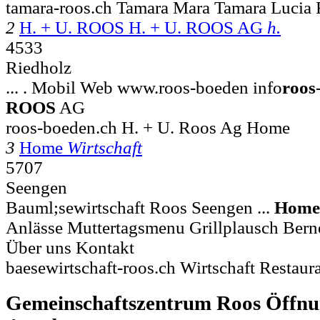
tamara-roos.ch Tamara Mara Tamara Lucia
2
H. + U. ROOS H. + U. ROOS AG
h.
4533
Riedholz
... . Mobil Web www.roos-boeden info
roos
ROOS
AG
roos-boeden.ch H. + U. Roos Ag Home
3
Home
Wirtschaft
5707
Seengen
Bauml;sewirtschaft Roos Seengen ...
Home
Anlässe Muttertagsmenu Grillplausch Berne
Über uns Kontakt
baesewirtschaft-roos.ch Wirtschaft Restau
Gemeinschaftszentrum Roos Öffnu