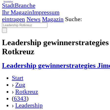
kostenlos
StadtBranche
Ihr Magazin
Impressum
eintragen
News
Magazin
Suche:
Leadership gewinnerstrategies
Rotkreuz
Leadership gewinnerstrategies Jim
Start
›
Zug
›
Rotkreuz
(
6343
)
›
Leadership