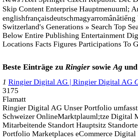
Skip Content Enterprise Hauptmenuuml
englishfrançaisdeutschmagyarromânătiếng
Switzerland's Generations » Search Top S
Be­low Entire Publishing Entertainment Dig
Locations Facts Figures Participations To G
Beste Einträge zu
Ringier
sowie
Ag
un
1
Ringier Digital AG | Ringier Digital AG
O
3175
Flamatt
Ringier Digital AG Unser Portfolio umfass
Schweizer OnlineMarktplauml;tze Digital M
Mitarbeitende Standort Hauptsitz Standort
Portfolio Marketplaces eCommerce Digital