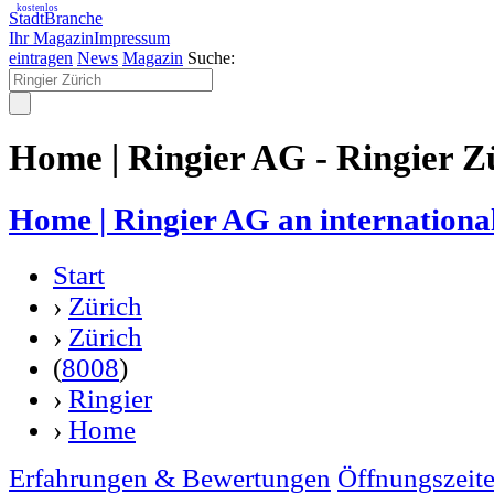
kostenlos
StadtBranche
Ihr Magazin
Impressum
eintragen
News
Magazin
Suche:
Home | Ringier AG - Ringier Z
Home | Ringier AG an international
Start
›
Zürich
›
Zürich
(
8008
)
›
Ringier
›
Home
Erfahrungen & Bewertungen
Öffnungszeit