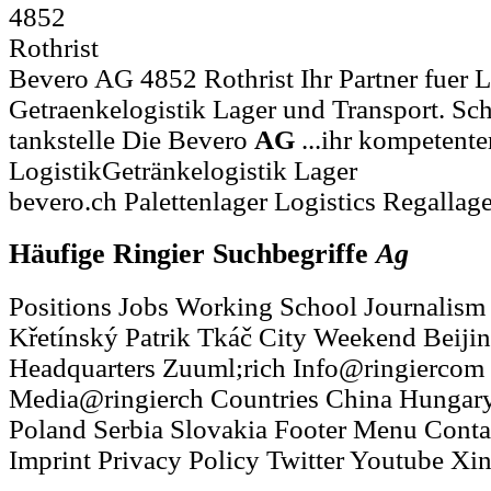
4852
Rothrist
Bevero AG 4852 Rothrist Ihr Partner fuer L
Getraenkelogistik Lager und Transport. Schne
tankstelle Die Bevero
AG
...ihr kompetenter
LogistikGetränkelogistik Lager
bevero.ch Palettenlager Logistics Regallag
Häufige Ringier Suchbegriffe
Ag
Po­si­tions Jobs Working School Jour­na­lis
Křetínský Patrik Tkáč City Weekend Beijin
Headquarters Zuuml;rich Info@ringiercom 
Media@ringierch Countries China Hungar
Poland Serbia Slovakia Footer Menu Contac
Imprint Privacy Policy Twitter Youtube Xi