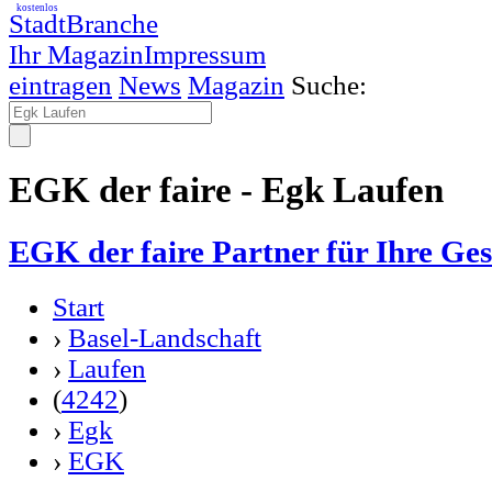
kostenlos
StadtBranche
Ihr Magazin
Impressum
eintragen
News
Magazin
Suche:
EGK der faire - Egk Laufen
EGK der faire Partner für Ihre Ge
Start
›
Basel-Landschaft
›
Laufen
(
4242
)
›
Egk
›
EGK