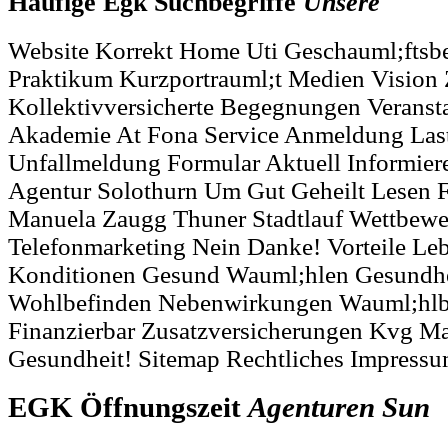
Häufige Egk Suchbegriffe
Unsere
Website Korrekt Home Uti Geschauml;ftsbe
Praktikum Kurzportrauml;t Medien Vision Z
Kollektivversicherte Begegnungen Veranst
Akademie At Fona Service Anmeldung Lasts
Unfallmeldung Formular Aktuell Informier
Agentur Solothurn Um Gut Geheilt Lesen F
Manuela Zaugg Thuner Stadtlauf Wettbew
Telefonmarketing Nein Danke! Vorteile L
Konditionen Gesund Wauml;hlen Gesundhe
Wohlbefinden Nebenwirkungen Wauml;hlb
Finanzierbar Zusatzversicherungen Kvg M
Gesundheit! Sitemap Rechtliches Impress
EGK Öffnungszeit
Agenturen
Sun