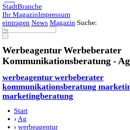
kostenlos
StadtBranche
Ihr Magazin
Impressum
eintragen
News
Magazin
Suche:
Werbeagentur Werbeberater
Kommunikationsberatung - Ag
werbeagentur werbeberater
kommunikationsberatung marketi
marketingberatung
Start
›
Ag
›
werbeagentur