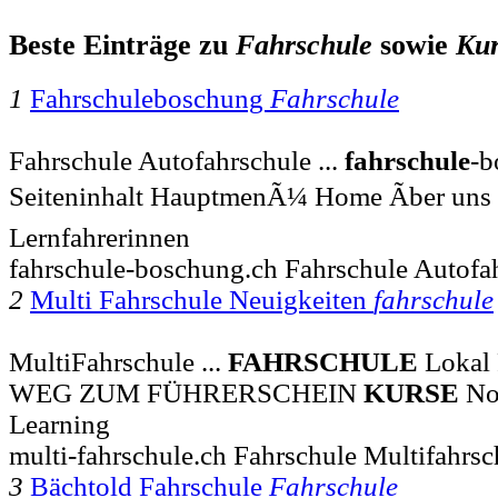
Beste Einträge zu
Fahrschule
sowie
Kur
1
Fahrschuleboschung
Fahrschule
Fahrschule Autofahrschule ...
fahrschule
-b
Seiteninhalt HauptmenÃ¼ Home Ãber uns 
Lernfahrerinnen
fahrschule-boschung.ch Fahrschule Autofa
2
Multi Fahrschule Neuigkeiten
fahrschule
MultiFahrschule ...
FAHRSCHULE
Lokal 
WEG ZUM FÜHRERSCHEIN
KURSE
Not
Learning
multi-fahrschule.ch Fahrschule Multifahrsc
3
Bächtold Fahrschule
Fahrschule