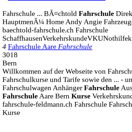
Fahrschule ... BÃ¤chtold
Fahrschule
Direk
HauptmenÃ¼ Home Andy Angie Fahrzeug
baechtold-fahrschule.ch Fahrschule
SchaffhausenVerkehrskundeVKUNothilfeku
4
Fahrschule Aare
Fahrschule
3018
Bern
Willkommen auf der Webseite von Fahrschu
Fahrschulkurse und Tarife sowie den ... - 
Fahrschulwagen Anhänger
Fahrschule
Aus
Fahrschule
Aare Bern
Kurse
Verkehrskun
fahrschule-feldmann.ch Fahrschule Fahrsc
Kurse