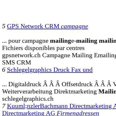
5
GPS Network CRM
campagne
... pour campagne
mailing
e-
mailing
maili
Fichiers disponibles par centres
gpsnetwork.ch Campagne Mailing Emailin
SMS CRM
6
Schlegelgraphics Druck Fax und
... Digitaldruck Â Â Â Offsetdruck Â Â Â
Weiterverarbeitung Direktmarketing
Maili
schlegelgraphics.ch
7
Kuuml;nzlerBachmann Directmarketing
Directmarketing AG
Firmenadressen