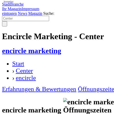
kostenlos
StadtBranche
Ihr Magazin
Impressum
eintragen
News
Magazin
Suche:
Encircle Marketing - Center
encircle marketing
Start
›
Center
›
encircle
Erfahrungen & Bewertungen
Öffnungszeit
encircle marketing