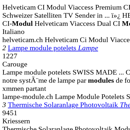
Helveticam CI Modul Viaccess Premium CI
Schweizer Satelliten TV Sender in ... ï»
CI-
Modul
Helveticam Viaccess Dual CI
M
Italiano
helveticam.ch Helveticam Ci Modul Viacce
2
Lampe module potelets
Lampe
1227
Carouge
Lampe module potelets SWISS MADE ... C
notre systÃ¨me de lampe par
modules
de f
xmmen partant
lampe-module.ch Lampe Module Potelet
3
Thermische Solaranlage Photovoltaik
Th
9451
Kriessern
Thermische Solaranlage Photovoltaik Modul