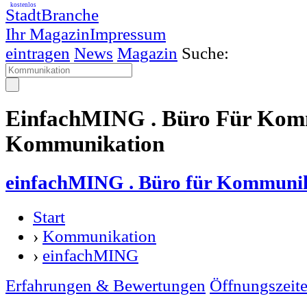
kostenlos
StadtBranche
Ihr Magazin
Impressum
eintragen
News
Magazin
Suche:
EinfachMING . Büro Für Komm
Kommunikation
einfachMING . Büro für Kommuni
Start
›
Kommunikation
›
einfachMING
Erfahrungen & Bewertungen
Öffnungszeit