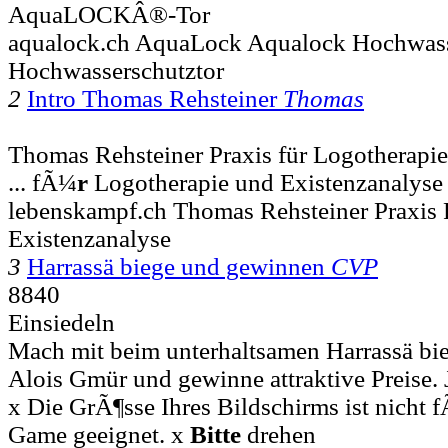
AquaLOCKÂ®-Tor
aqualock.ch AquaLock Aqualock Hochwass
Hochwasserschutztor
2
Intro Thomas Rehsteiner
Thomas
Thomas Rehsteiner Praxis für Logotherapie
... fÃ¼
r
Logotherapie und Existenzanalyse 
lebenskampf.ch Thomas Rehsteiner Praxis
Existenzanalyse
3
Harrassä biege und gewinnen
CVP
8840
Einsiedeln
Mach mit beim unterhaltsamen Harrassä bi
Alois Gmür und gewinne attraktive Preise. 
x Die GrÃ¶sse Ihres Bildschirms ist nicht 
Game geeignet. x
Bitte
drehen