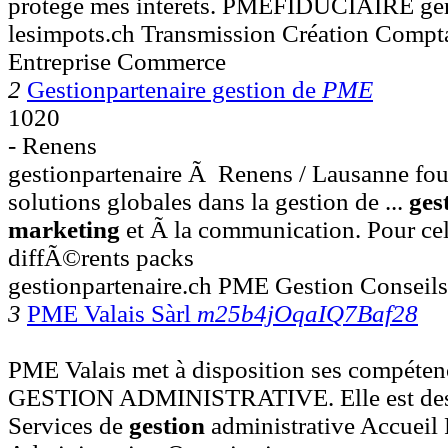
protège mes intérêts. PMEFIDUCIAIRE gè
lesimpots.ch Transmission Création Compta
Entreprise Commerce
2
Gestionpartenaire gestion de
PME
1020
- Renens
gestionpartenaire Ã Renens / Lausanne four
solutions globales dans la gestion de ...
ges
marketing
et Ã la communication. Pour ce
diffÃ©rents packs
gestionpartenaire.ch PME Gestion Conseil
3
PME Valais Sàrl
m25b4jOqaIQ7Baf28
PME Valais met à disposition ses compéten
GESTION ADMINISTRATIVE. Elle est desti
Services de
gestion
administrative Accueil