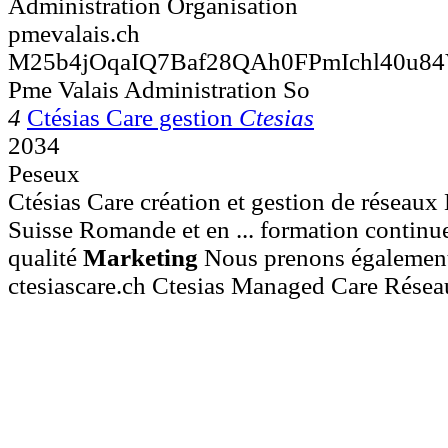
Administration Organisation
pmevalais.ch
M25b4jOqaIQ7Baf28QAh0FPmIchl40u84V
Pme Valais Administration So
4
Ctésias Care gestion
Ctesias
2034
Peseux
Ctésias Care création et gestion de réseau
Suisse Romande et en ... formation continu
qualité
Marketing
Nous prenons également
ctesiascare.ch Ctesias Managed Care Rése