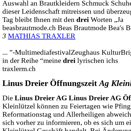
Auswahl an Brautkleidern Schmuck Schuhen
dieser Leidenschaft mitreissen und überze
Tag bleibt Ihnen mit den
drei
Worten „Ja
beasbrautmode.ch Beas Brautmode Bea's 
3
MATHIAS TRAXLER
... ”-MultimediafestivalZeughaus KulturBrig
in der Reihe “meine
drei
lyrischen ichs
traxlerm.ch
Linus Dreier Öffnungszeit
Ag
Klein
Die
Linus Dreier AG Linus Dreier AG Öf
Kleinlützel können zu Feiertagen wie Pfing
Reformationstag und Allerheiligen abweich
sich vorher zu informieren, ob es sich um e
Kleinlützel Geschäft handelt. Bei Änderu