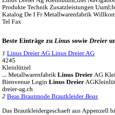
Produkte Technik Zusatzleistungen Uuml;b
Katalog De I Fr Metallwarenfabrik Willk
Tel Fax
Beste Einträge zu
Linus
sowie
Dreier
u
1
Linus Dreier AG Linus Dreier AG
4245
Kleinlützel
... Metallwarenfabrik
Linus
Dreier
AG Klei
Bienvenue Login
Linus
Dreier
AGKleinlüt
dreier-ag.ch
2
Beas Brautmode Brautkleider
Beas
Das Brautkleidergeschaeft aus Appenzell bi