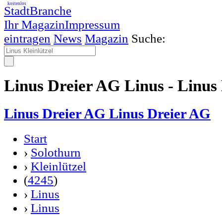
kostenlos
StadtBranche
Ihr Magazin
Impressum
eintragen
News
Magazin
Suche:
Linus Dreier AG Linus - Linus 
Linus Dreier AG Linus Dreier AG
Start
›
Solothurn
›
Kleinlützel
(
4245
)
›
Linus
›
Linus