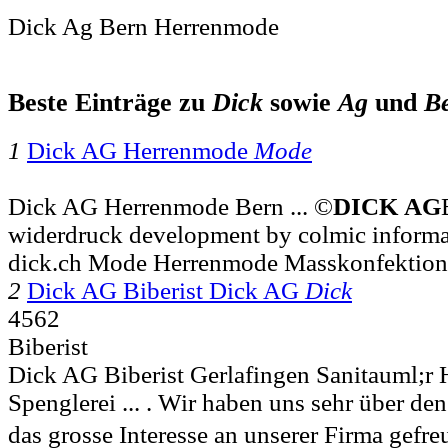
Dick Ag Bern Herrenmode
Beste Einträge zu
Dick
sowie
Ag
und
B
1
Dick AG Herrenmode
Mode
Dick AG Herrenmode Bern ... ©
DICK
AG
widerdruck development by colmic informa
dick.ch Mode Herrenmode Masskonfektion
2
Dick AG Biberist Dick AG
Dick
4562
Biberist
Dick AG Biberist Gerlafingen Sanitauml;r
Spenglerei ... . Wir haben uns sehr über d
das grosse Interesse an unserer Firma gefreu