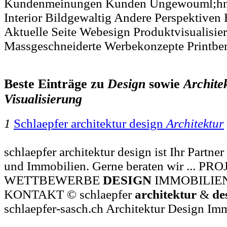
Kundenmeinungen Kunden Ungewouml;hnlic
Interior Bildgewaltig Andere Perspektiven
Aktuelle Seite Webesign Produktvisualisi
Massgeschneiderte Werbekonzepte Printber
Beste Einträge zu
Design
sowie
Archite
Visualisierung
1
Schlaepfer architektur design
Architektur
schlaepfer architektur design ist Ihr Partne
und Immobilien. Gerne beraten wir ... PR
WETTBEWERBE
DESIGN
IMMOBILIE
KONTAKT © schlaepfer
architektur
&
de
schlaepfer-sasch.ch Architektur Design Im