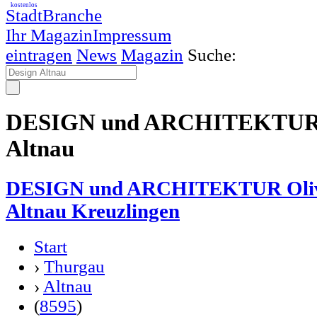
kostenlos
StadtBranche
Ihr Magazin
Impressum
eintragen
News
Magazin
Suche:
DESIGN und ARCHITEKTUR Ol
Altnau
DESIGN und ARCHITEKTUR Olive
Altnau Kreuzlingen
Start
›
Thurgau
›
Altnau
(
8595
)