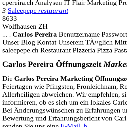
cpereira.ch Analysen IT Flair Marketing Pro
3
Saleepepe
restaurant
8633
Wolfhausen ZH
... .
Carlos
Pereira
Benutzername Passwor
Unser Blog Kontat Unserem TÃ¤glich Mitt
saleepepe.ch Restaurant Pizzeria Pizza Past
Carlos Pereira Öffnungszeit
Marke
Die
Carlos Pereira Marketing Öffnungsz
Feiertagen wie Pfingsten, Fronleichnam, R
Allerheiligen abweichen. Wir empfehlen, si
informieren, ob es sich um ein lokales Carl
Bei Änderungswünschen zu Erfahrungen un
Bewertung und Erfahrungsbericht von Carl
senden Sie uns eine
E-Mail
.
b