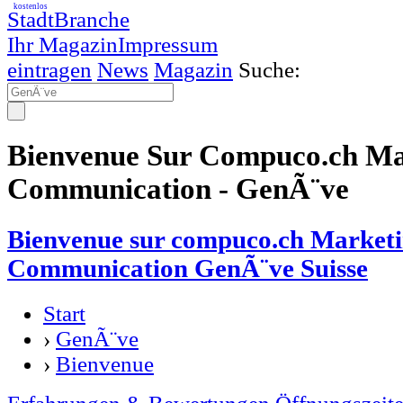
kostenlos
StadtBranche
Ihr Magazin
Impressum
eintragen
News
Magazin
Suche:
Bienvenue Sur Compuco.ch Ma
Communication - GenÃ¨ve
Bienvenue sur compuco.ch Market
Communication GenÃ¨ve Suisse
Start
›
GenÃ¨ve
›
Bienvenue