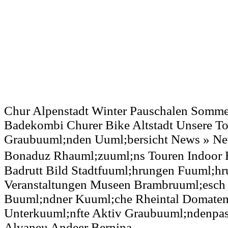
Chur Alpenstadt Winter Pauschalen Somm
Badekombi Churer Bike Altstadt Unsere To
Graubuuml;nden Uuml;bersicht News » New
Bonaduz Rhauml;zuuml;ns Touren Indoor 
Badrutt Bild Stadtfuuml;hrungen Fuuml;h
Veranstaltungen Museen Brambruuml;esch 
Buuml;ndner Kuuml;che Rheintal Domatem
Unterkuuml;nfte Aktiv Graubuuml;ndenpa
Alvaneu Andeer Bernina