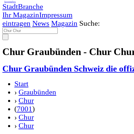
kostenlos
StadtBranche
Ihr Magazin
Impressum
eintragen
News
Magazin
Suche:
Chur Graubünden - Chur Chu
Chur Graubünden Schweiz die offiz
Start
›
Graubünden
›
Chur
(
7001
)
›
Chur
›
Chur