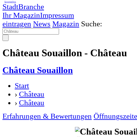
kostenlos
StadtBranche
Ihr Magazin
Impressum
eintragen
News
Magazin
Suche:
Château Souaillon - Château
Château Souaillon
Start
›
Château
›
Château
Erfahrungen & Bewertungen
Öffnungszeit