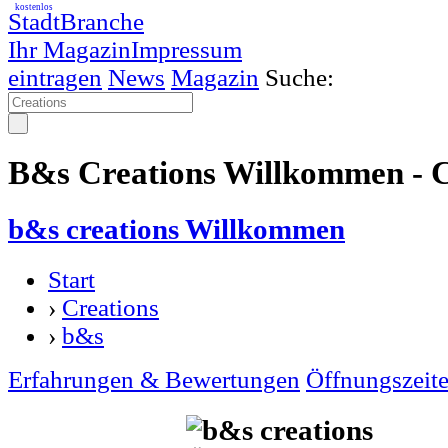
kostenlos
StadtBranche
Ihr Magazin
Impressum
eintragen
News
Magazin
Suche:
B&s Creations Willkommen - C
b&s creations Willkommen
Start
›
Creations
›
b&s
Erfahrungen & Bewertungen
Öffnungszeit