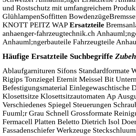
und Rostschutz mit umfangreichem Produkts
GlühlampenSoffitten BowdenzügeBremss
KNOTT PEITZ WAP
Ersatzteile
Bremsanl
anhaenger-fahrzeugtechnik.ch Anhauml;nger
Anhauml;ngerbauteile Fahrzeugteile Anh
Häufige Ersatzteile Suchbegriffe
Zubeh
Ablaufgarnituren Sifons Standardformate 
Rigips Tonziegel Eternit Meissel Bit Unte
Befestigungsmaterial Einlegewaschtische 
Klosettsitze Klosettsitzautomaten Ap Aus
Verschiedenes Spiegel Steuerungen Schrau
Fuuml;r Grau Schnell Grossformate Reinig
Fermacell Platten Beletto Dietrich Isol Doe
Fassadenschiefer Werkzeuge Steckschluuml