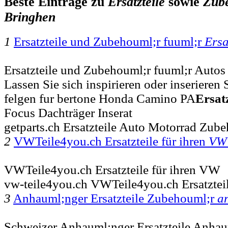
Beste Einträge zu
Ersatzteile
sowie
Zub
Bringhen
1
Ersatzteile und Zubehouml;r fuuml;r
Ersa
Ersatzteile und Zubehouml;r fuuml;r Autos
Lassen Sie sich inspirieren oder inserieren Si
felgen fur bertone Honda Camino PA
Ersatz
Focus Dachträger Inserat
getparts.ch Ersatzteile Auto Motorrad Zub
2
VWTeile4you.ch Ersatzteile für ihren
VWT
VWTeile4you.ch Ersatzteile für ihren VW
vw-teile4you.ch VWTeile4you.ch Ersatztei
3
Anhauml;nger Ersatzteile Zubehouml;r
a
Schweizer Anhauml;nger Ersatzteile Anha