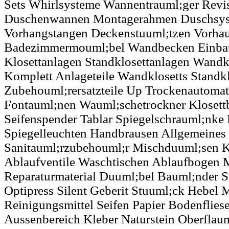
Sets Whirlsysteme Wannentrauml;ger Revis
Duschenwannen Montagerahmen Duschsys
Vorhangstangen Deckenstuuml;tzen Vorha
Badezimmermouml;bel Wandbecken Einba
Klosettanlagen Standklosettanlagen Wandk
Komplett Anlageteile Wandklosetts Standkl
Zubehouml;rersatzteile Up Trockenautoma
Fontauml;nen Wauml;schetrockner Klosettb
Seifenspender Tablar Spiegelschrauml;nke
Spiegelleuchten Handbrausen Allgemeines
Sanitauml;rzubehouml;r Mischduuml;sen 
Ablaufventile Waschtischen Ablaufbogen 
Reparaturmaterial Duuml;bel Bauml;nder S
Optipress Silent Geberit Stuuml;ck Hebel 
Reinigungsmittel Seifen Papier Bodenflies
Aussenbereich Kleber Naturstein Oberflau