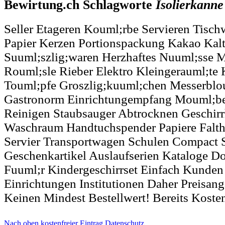
Bewirtung.ch Schlagworte
Isolierkanne
Seller Etageren Kouml;rbe Servieren Tisch
Papier Kerzen Portionspackung Kakao Kal
Suuml;szlig;waren Herzhaftes Nuuml;sse M
Rouml;sle Rieber Elektro Kleingerauml;te
Touml;pfe Groszlig;kuuml;chen Messerbl
Gastronorm Einrichtungempfang Mouml;bel 
Reinigen Staubsauger Abtrocknen Geschir
Waschraum Handtuchspender Papiere Falt
Servier Transportwagen Schulen Compact 
Geschenkartikel Auslaufserien Kataloge D
Fuuml;r Kindergeschirrset Einfach Kunden
Einrichtungen Institutionen Daher Preisan
Keinen Mindest Bestellwert! Bereits Koste
Nach oben
kostenfreier Eintrag
Datenschutz