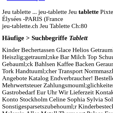
Jeu tablette ... jeu-tablette Jeu
tablette
Pixte
Élysées -PARIS (France
jeu-tablette.ch Jeu Tablette Ch:80
Häufige > Suchbegriffe
Tablett
Kinder Bechertassen Glace Helios Getraum
Heiszlig;getrauml;nke Bar Milch Top Schu
Gebauml;ck Bahlsen Kaffee Backen Geraum
Tork Handtuuml;cher Transport Normmaszl
Angebote Katalog Endverbraucher! Bestel
Mehrwertsteuer Zahlungsmouml;glichkeite
Gastrobedarf Eur Uhr Wir Lieferzeit Kont
Konto Stockholm Celine Sophia Sylvia So
Sonstigesparsetszubehouml;r Kinderbestec