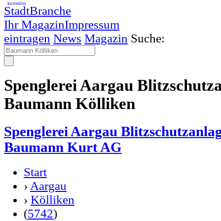
kostenlos
StadtBranche
Ihr Magazin
Impressum
eintragen
News
Magazin
Suche:
Spenglerei Aargau Blitzschutza
Baumann Kölliken
Spenglerei Aargau Blitzschutzanla
Baumann Kurt AG
Start
›
Aargau
›
Kölliken
(
5742
)