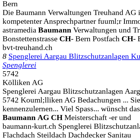
Bern
Die Baumann Verwaltungen Treuhand AG in
kompetenter Ansprechpartner fuuml;r Immobi
astramedia
Baumann
Verwaltungen und T
Bonstettenstrasse
CH
- Bern Postfach
CH
- 
bvt-treuhand.ch
8
Spenglerei Aargau Blitzschutzanlagen 
Spenglerei
5742
Kölliken AG
Spenglerei Aargau Blitzschutzanlagen Aa
5742 Kouml;lliken AG Bedachungen ... Sie
kennenzulernen... Viel Spass... wünscht da
Baumann
AG
CH
Meisterschaft -er und
baumann-kurt.ch Spenglerei Blitzschutza
Flachdach Steildach Dachdecker Sanitau