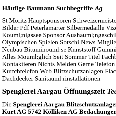
Häufige Baumann Suchbegriffe
Ag
St Moritz Hauptsponsoren Schweizermeiste
Bilder Pdf Peterlamarter Silbermedaille Viz
Kouml;nigssee Sponsor Aushauml;ngeschi
Olympischen Spielen Sotschi News Mitgli
Neubau Bituminouml;se Kunststoff Gummia
Alles Mouml;glich Seit Sommer Titel Fach
Kontaktieren Nichts Melden Gerne Telefon
Kurtchtelefon Web Blitzschutzanlagen Fla
Dachdecker Sanitauml;rinstallationen
Spenglerei Aargau Öffnungszeit
Te
Die
Spenglerei Aargau Blitzschutzanla
Kurt AG 5742 Kölliken AG Bedachungen