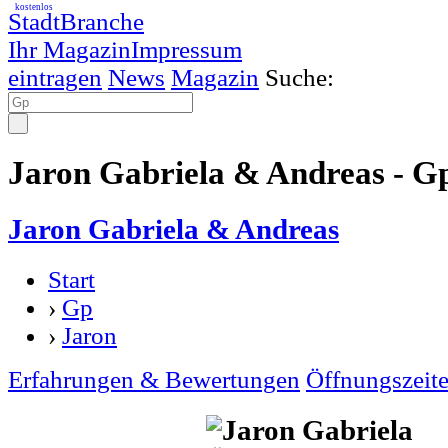
kostenlos
StadtBranche
Ihr Magazin
Impressum
eintragen
News
Magazin
Suche:
Jaron Gabriela & Andreas - G
Jaron Gabriela & Andreas
Start
›
Gp
›
Jaron
Erfahrungen & Bewertungen
Öffnungszeit