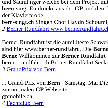
und Sauml;nger welche bei dem Projekt mit
bern
-singt Eindrücke aus der
GP
und dem K
der Klavierprobe
bern-singt.ch Singen Chor Haydn Schouml
2
Berner Rundfahrt www.bernerrundfahrt.
Berner Rundfahrt ist die auml;lteste Schweiz
sind hier www.berner-rundfahrt . Die
Bern
Berne
Willkommen zur
Berner
Rundfahrt
berner-rundfahrt.ch Berner Rundfahrt Seela
3
GrandPrix von Bern
... Grand-Prix von
Bern
- Samstag. Mai Di
zur normalen
GP
Webseite
gpmobile.ch
4
Fechtclub Bern