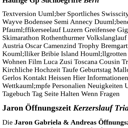
Häufige Gp Suchbegriffe
Bern
Textversion Uuml;ber Sportliches Swissci
Wayve Bodensee Semi Annecy Duuml;bend
Pfauml;ffikerseelauf Luzern Greifensee Gi
Skimarathon Rothenthurmer Volkslanglauf
Austria Oscar Camenzind Trophy Bremgarte
Kouml;lliker Bribie Island Houml;llgrotte
Wohnen Film Luca Zusi Toscana Cousin Tre
Kirchliche Hochzeit Taufe Geburtstag Mall
Gerlos Kontakt Heissen Hier Informationen
Wettkauml;mpfe Personalien Neuigkeiten 
Tagebuch Tag Seite Halten Wenn Fragen
Jaron Öffnungszeit
Kerzerslauf
Tri
Die
Jaron Gabriela & Andreas Öffnungsz