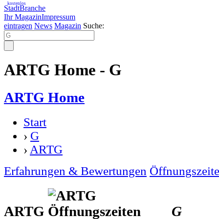
kostenlos
StadtBranche
Ihr Magazin
Impressum
eintragen
News
Magazin
Suche:
ARTG Home - G
ARTG Home
Start
›
G
›
ARTG
Erfahrungen & Bewertungen
Öffnungszeit
ARTG
G