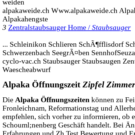
weiden
alpakaweide.ch Www.alpakaweide.ch Alpa
Alpakahengste
3
Zentralstaubsauger Home /
Staubsauger
... Schleinikon Schlieren SchÃ¶fflisdorf S
Schwerzenbach SeegrÃ¤ben SennhofSeuz
cyclo-vac.ch Staubsauger Staubsaugen Zen
Waescheabwurf
Alpaka Öffnungszeit
Zipfel
Zimmer
Die
Alpaka Öffnungszeiten
können zu Feie
Fronleichnam, Reformationstag und Allerh
empfehlen, sich vorher zu informieren, ob e
Schouml;nenberg Geschäft handelt. Bei Ä
Erfahrungen und Zh Test Bewertung und Er