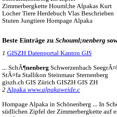
Zimmerbergkette Houml;he Alpakas Kurt
Locher Tiere Herdebuch Vlas Beschrieben
Stuten Jungtiere Hompage Alpaka
Beste Einträge zu
Schouml;nenberg
sow
1
GISZH Datenportal Kanton
GIS
... SchÃ¶
nenberg
Schwerzenbach SeegrÃ¤b
StÃ¤fa Stallikon Steinmaur Sternenberg
giszh.ch GIS Zürich GISZH GIS ZH
2
Alpaka
www.alpakaweide.c
Hompage Alpaka in Schönenberg ... In Sc
südlichen Zipfel der Zimmerbergkette auf