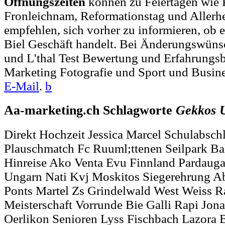
Öffnungszeiten
können zu Feiertagen wie P
Fronleichnam, Reformationstag und Allerh
empfehlen, sich vorher zu informieren, ob e
Biel Geschäft handelt. Bei Änderungswüns
und L'thal Test Bewertung und Erfahrungs
Marketing Fotografie und Sport und Busine
E-Mail
.
b
Aa-marketing.ch Schlagworte
Gekkos
Direkt Hochzeit Jessica Marcel Schulabsch
Plauschmatch Fc Ruuml;ttenen Seilpark B
Hinreise Ako Venta Evu Finnland Pardauga
Ungarn Nati Kvj Moskitos Siegerehrung Abr
Ponts Martel Zs Grindelwald West Weiss R
Meisterschaft Vorrunde Bie Galli Rapi Jon
Oerlikon Senioren Lyss Fischbach Lazora 