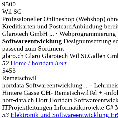
9500
Wil SG
Professioneller Onlineshop (Webshop) ohne
Kreditkarten und PostcardAnbindung bereits
Glarotech GmbH ... · Webprogrammierung 
Softwareentwicklung
Designumsetzung s
passend zum Sortiment
glaro.ch Glaro Glarotech Wil St.Gallen G
52
Home / hortdata
hort
5453
Remetschwil
hortdata Softwareentwicklung ... - Lehrmei
Hintere Gasse
CH
- RemetschwilTel + -info
hort-data.ch Hort Hortdata Softwareentwic
ITProjektleitungen Informatikprojekte C
53
Elektronik und Softwareentwicklung E