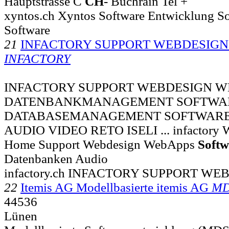
Hauptstrasse C
CH
- Buchrain Tel +
xyntos.ch Xyntos Software Entwicklung S
Software
21
INFACTORY SUPPORT WEBDESIG
INFACTORY
INFACTORY SUPPORT WEBDESIGN W
DATENBANKMANAGEMENT SOFTWA
DATABASEMANAGEMENT SOFTWARE
AUDIO VIDEO RETO ISELI ... infactory Wi
Home Support Webdesign WebApps
Softw
Datenbanken Audio
infactory.ch INFACTORY SUPPORT W
22
Itemis AG Modellbasierte itemis AG
M
44536
Lünen