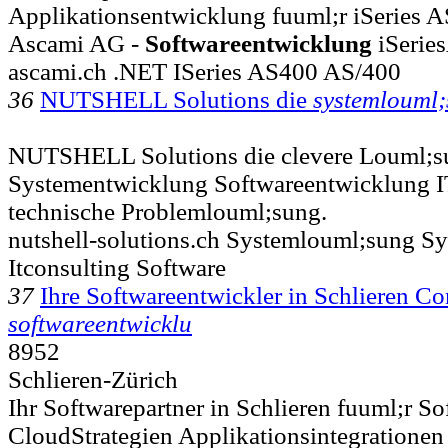
Applikationsentwicklung fuuml;r iSeries 
Ascami AG -
Softwareentwicklung
iSeri
ascami.ch .NET ISeries AS400 AS/400
36
NUTSHELL Solutions die
systemlouml
NUTSHELL Solutions die clevere Louml;s
Systementwicklung Softwareentwicklung I
technische Problemlouml;sung.
nutshell-solutions.ch Systemlouml;sung S
Itconsulting Software
37
Ihre Softwareentwickler in Schlieren C
softwareentwicklu
8952
Schlieren-Zürich
Ihr Softwarepartner in Schlieren fuuml;r S
CloudStrategien Applikationsintegratione