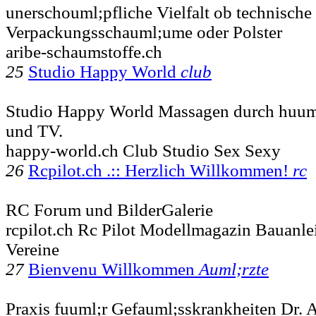
unerschouml;pfliche Vielfalt ob technisch
Verpackungsschauml;ume oder Polster
aribe-schaumstoffe.ch
25
Studio Happy World
club
Studio Happy World Massagen durch huuml
und TV.
happy-world.ch Club Studio Sex Sexy
26
Rcpilot.ch .:: Herzlich Willkommen!
rc
RC Forum und BilderGalerie
rcpilot.ch Rc Pilot Modellmagazin Bauanl
Vereine
27
Bienvenu Willkommen
Auml;rzte
Praxis fuuml;r Gefauml;sskrankheiten Dr.