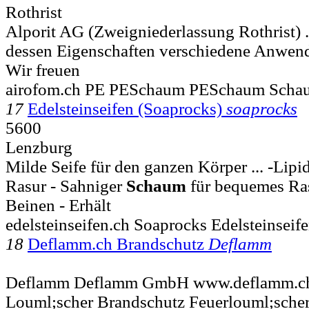
Rothrist
Alporit AG (Zweigniederlassung Rothrist) .
dessen Eigenschaften verschiedene Anwen
Wir freuen
airofom.ch PE PESchaum PESchaum Schau
17
Edelsteinseifen (Soaprocks)
soaprocks
5600
Lenzburg
Milde Seife für den ganzen Körper ... -Lip
Rasur - Sahniger
Schaum
für bequemes Ras
Beinen - Erhält
edelsteinseifen.ch Soaprocks Edelsteinsei
18
Deflamm.ch Brandschutz
Deflamm
Deflamm Deflamm GmbH www.deflamm.ch 
Louml;scher Brandschutz Feuerlouml;sche