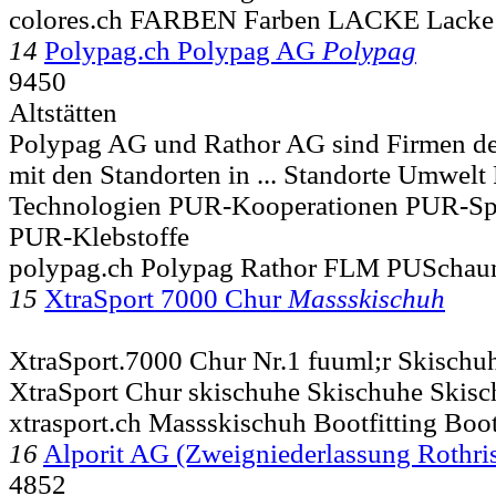
colores.ch FARBEN Farben LACKE Lacke
14
Polypag.ch Polypag AG
Polypag
9450
Altstätten
Polypag AG und Rathor AG sind Firmen 
mit den Standorten in ... Standorte Umwel
Technologien PUR-Kooperationen PUR-Sp
PUR-Klebstoffe
polypag.ch Polypag Rathor FLM PUScha
15
XtraSport 7000 Chur
Massskischuh
XtraSport.7000 Chur Nr.1 fuuml;r Skischu
XtraSport Chur skischuhe Skischuhe Skis
xtrasport.ch Massskischuh Bootfitting Boot
16
Alporit AG (Zweigniederlassung Rothri
4852