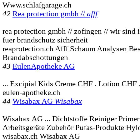
Www.schlafgarage.ch
42
Rea protection gmbh //
afff
rea protection gmbh // zofingen // wir sind 
fuer brandschutz sicherheit
reaprotection.ch Afff Schaum Analysen Be
Brandabschottungen
43
EulenApotheke AG
... Excipial Kids Creme CHF . Lotion CHF 
eulen-apotheke.ch
44
Wisabax AG
Wisabax
Wisabax AG ... Dichtstoffe Reiniger Prime
Arbeitsgeräte Zubehör Pufas-Produkte Hy
wisabax.ch Wisabax AG