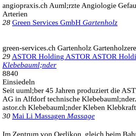
angiopraxis.ch Auml;rzte Angiologie Gefa
Arterien
28
Green Services GmbH
Gartenholz
green-services.ch Gartenholz Gartenholze
29
ASTOR Holding ASTOR ASTOR Hold
Klebebauml;nder
8840
Einsiedeln
Seit uuml;ber 45 Jahren produziert die AS
AG in Alfdorf technische Klebebauml;nder
astor.ch Klebebauml;nder Kleben Klebkraft
30
Mai Li Massagen
Massage
Im Zentrum von Oerlikon  gleich beim Bahn