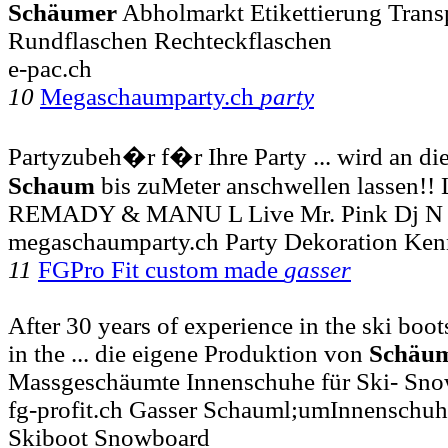
Schäumer
Abholmarkt Etikettierung Tran
Rundflaschen Rechteckflaschen
e-pac.ch
10
Megaschaumparty.ch
party
Partyzubeh�r f�r Ihre Party ... wird an d
Schaum
bis zuMeter anschwellen lassen!
REMADY & MANU L Live Mr. Pink Dj N
megaschaumparty.ch Party Dekoration Ken
11
FGPro Fit custom made
gasser
After 30 years of experience in the ski boot
in the ... die eigene Produktion von
Schäu
Massgeschäumte Innenschuhe für Ski- Sn
fg-profit.ch Gasser Schauml;umInnenschu
Skiboot Snowboard