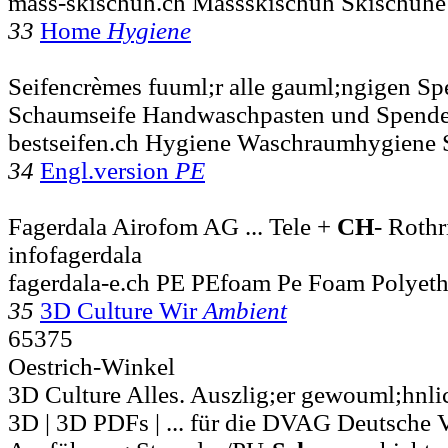
mass-skischuh.ch Massskischuh Skischuhe 
33
Home
Hygiene
Seifencrèmes fuuml;r alle gauml;ngigen S
Schaumseife Handwaschpasten und Spende
bestseifen.ch Hygiene Waschraumhygiene S
34
Engl.version
PE
Fagerdala Airofom AG ... Tele +
CH
- Rothr
infofagerdala
fagerdala-e.ch PE PEfoam Pe Foam Polyet
35
3D Culture Wir
Ambient
65375
Oestrich-Winkel
3D Culture Alles. Auszlig;er gewouml;hnlic
3D | 3D PDFs | ... für die DVAG Deutsche