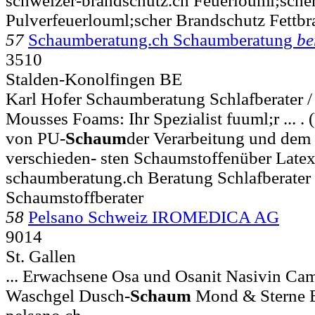
schweizer-brandschutz.ch Feuerlouml;sche
Pulverfeuerlouml;scher Brandschutz Fettbr
57
Schaumberatung.ch Schaumberatung
be
3510
Stalden-Konolfingen BE
Karl Hofer Schaumberatung Schlafberater 
Mousses Foams: Ihr Spezialist fuuml;r ... .
von PU-
Schaum
der Verarbeitung und dem 
verschieden- sten Schaumstoffenüber Late
schaumberatung.ch Beratung Schlafberater 
Schaumstoffberater
58
Pelsano Schweiz IROMEDICA AG
9014
St. Gallen
... Erwachsene Osa und Osanit Nasivin Ca
Waschgel Dusch-
Schaum
Mond & Sterne 