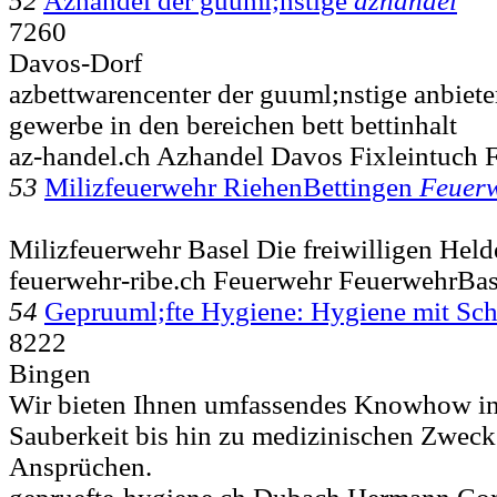
52
Azhandel der guuml;nstige
azhandel
7260
Davos-Dorf
azbettwarencenter der guuml;nstige anbiete
gewerbe in den bereichen bett bettinhalt
az-handel.ch Azhandel Davos Fixleintuch F
53
Milizfeuerwehr RiehenBettingen
Feuer
Milizfeuerwehr Basel Die freiwilligen Hel
feuerwehr-ribe.ch Feuerwehr FeuerwehrBas
54
Gepruuml;fte Hygiene: Hygiene mit Sc
8222
Bingen
Wir bieten Ihnen umfassendes Knowhow in
Sauberkeit bis hin zu medizinischen Zwec
Ansprüchen.