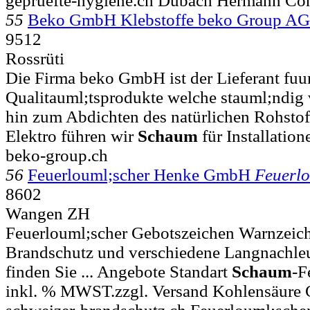
gepruefte-hygiene.ch Dubach Hermann Con
55
Beko GmbH Klebstoffe beko Group AG
9512
Rossrüti
Die Firma beko GmbH ist der Lieferant fuu
Qualitauml;tsprodukte welche stauml;ndig ve
hin zum Abdichten des natürlichen Rohstof
Elektro führen wir
Schaum
für Installation
beko-group.ch
56
Feuerlouml;scher Henke GmbH
Feuerlo
8602
Wangen ZH
Feuerlouml;scher Gebotszeichen Warnzeic
Brandschutz und verschiedene Langnachleu
finden Sie ... Angebote Standart
Schaum
-F
inkl. % MWST.zzgl. Versand Kohlensäure