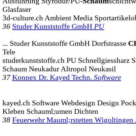
Ausführung Styrodur/PU-
Schaum
schichtw
Glasfaser
3d-culture.ch Ambient Media Sportartikelo
36
Studer Kunststoffe GmbH
PU
... Studer Kunststoffe GmbH Dorfstrasse
C
Tele
studerkunststoffe.ch PU Schnellgiessharz S
Schaum Neukadur Altropol Neukasil
37
Konnex Dr. Kayed Techn.
Software
kayed.ch Software Webdesign Design Poc
Kleben Schauml;umen Dichten
38
Feuerwehr Mauml;rstetten Wigoltingen