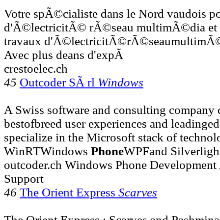
Votre spÃ©cialiste dans le Nord vaudois p
d'Ã©lectricitÃ© rÃ©seau multimÃ©dia et .
travaux d'Ã©lectricitÃ©rÃ©seaumultimÃ
Avec plus deans d'expÃ
crestoelec.ch
45
Outcoder SÃ rl
Windows
A Swiss software and consulting company d
bestofbreed user experiences and leadinged
specialize in the Microsoft stack of technol
WinRTWindows
Phone
WPFand Silverligh
outcoder.ch Windows Phone Development
Support
46
The Orient Express
Scarves
The Orient Express : Scarves and Pashmina