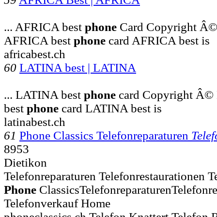
... AFRICA best
phone
Card Copyright Â©
AFRICA best
phone
card AFRICA best is
africabest.ch
60
LATINA best | LATINA
... LATINA best
phone
card Copyright Â©
best
phone
card LATINA best is
latinabest.ch
61
Phone Classics Telefonreparaturen
Telef
8953
Dietikon
Telefonreparaturen Telefonrestaurationen Te
Phone
ClassicsTelefonreparaturenTelefonre
Telefonverkauf Home
phoneclassics.ch Telefon Knattert Telefon 