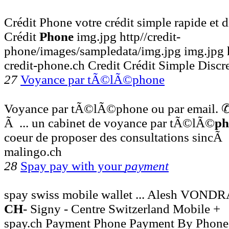
Crédit Phone votre crédit simple rapide et di
Crédit
Phone
img.jpg http//credit-
phone/images/sampledata/img.jpg img.jpg h
credit-phone.ch Credit Crédit Simple Discr
27
Voyance par tÃ©lÃ©phone
Voyance par tÃ©lÃ©phone ou par email. ✆
Ã ... un cabinet de voyance par tÃ©lÃ©
ph
coeur de proposer des consultations sincÃ
malingo.ch
28
Spay pay with your
payment
spay swiss mobile wallet ... Alesh VOND
CH
- Signy - Centre Switzerland Mobile +
spay.ch Payment Phone Payment By Phone