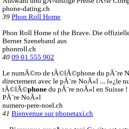
Auswahl und gÃ¼nstige Preise fÃ¼r Comp
phone-dating.ch
39
Phon Roll Home
Phon Roll Home of the Brave. Die offiziell
Berner Szeneband aus
phonroll.ch
40
09 01 555 902
Le numÃ©ro de tÃ©lÃ©phone du pÃ¨re No
directement avec le pÃ¨re NoÃ«l ... ï»¿le
tÃ©lÃ©
phone
du pÃ¨re noÃ«l en Suisse
PÃ¨re NoÃ«l
numero-pere-noel.ch
41
Bienvenue sur phonetaxi.ch