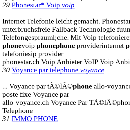
29
Phonestar* Voip
voip
Internet Telefonie leicht gemacht. Phonestar
unterbruchsfreie Fallback Technologie fuum
Telefongesprauml;che. Mit Voip telefonieren 
phone
voip
phone
phone
providerinternet
p
telefoniesip provider
phonestar.ch Voip Anbieter VoIP Voip Anbi
30
Voyance par telephone
voyance
... Voyance par tÃ©lÃ©
phone
allo-voyance
poste fixe Voyance par
allo-voyance.ch Voyance Par TÃ©lÃ©phon
Telephone
31
IMMO PHONE