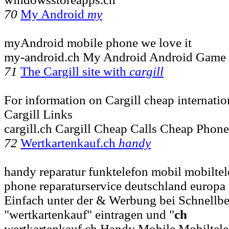
70
My Android
my
myAndroid mobile phone we love it
my-android.ch My Android Android Game 
71
The Cargill site with
cargill
For information on Cargill cheap internatio
Cargill Links
cargill.ch Cargill Cheap Calls Cheap Phone
72
Wertkartenkauf.ch
handy
handy reparatur funktelefon mobil mobiltel
phone reparaturservice deutschland europa al
Einfach unter der & Werbung bei Schnell
"wertkartenkauf" eintragen und "
ch
wertkartenkauf.ch Handy Mobile Mobiltel