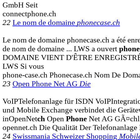
GmbH Seit
connectphone.ch
22
Le nom de domaine
phonecase.ch
Le nom de domaine phonecase.ch a été enregi
de nom de domaine ... LWS a ouvert
phone
DOMAINE VIENT D'ÊTRE ENREGISTR
LWS Si vous
phone-case.ch Phonecase.ch Nom De Domai
23
Open Phone Net AG
Die
VoIPTelefonanlage für ISDN VoIPIntegrat
und Mobile Exchange verbindet die Gerätew
inOpenNet
ch
Open
Phone
Net AG GÃ¤chli
opennet.ch Die Qualität Der Telefonanlage
24
Swissmania Schweizer Shopping
Mobil