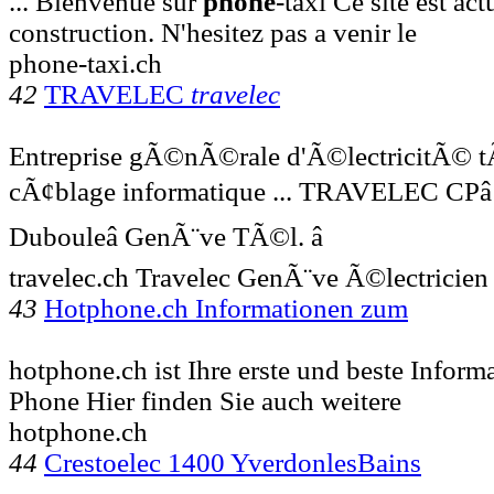
... Bienvenue sur
phone
-taxi Ce site est ac
construction. N'hesitez pas a venir le
phone-taxi.ch
42
TRAVELEC
travelec
Entreprise gÃ©nÃ©rale d'Ã©lectricitÃ© 
cÃ¢blage informatique ... TRAVELEC CPâ
Dubouleâ GenÃ¨ve TÃ©l. â
travelec.ch Travelec GenÃ¨ve Ã©lectricie
43
Hotphone.ch Informationen zum
hotphone.ch ist Ihre erste und beste Inform
Phone Hier finden Sie auch weitere
hotphone.ch
44
Crestoelec 1400 YverdonlesBains