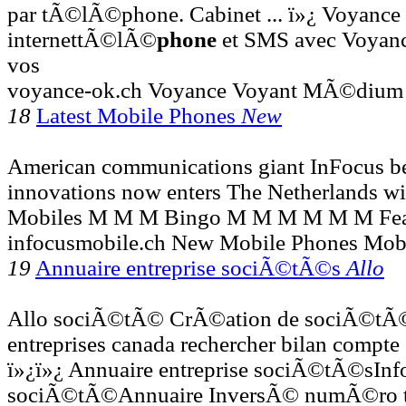
par tÃ©lÃ©phone. Cabinet ... ï»¿ Voyance 
internettÃ©lÃ©
phone
et SMS avec Voyan
vos
voyance-ok.ch Voyance Voyant MÃ©dium 
18
Latest Mobile Phones
New
American communications giant InFocus b
innovations now enters The Netherlands wi
Mobiles M M M Bingo M M M M M M Fe
infocusmobile.ch New Mobile Phones Mobi
19
Annuaire entreprise sociÃ©tÃ©s
Allo
Allo sociÃ©tÃ© CrÃ©ation de sociÃ©tÃ©
entreprises canada rechercher bilan compte en
ï»¿ï»¿ Annuaire entreprise sociÃ©tÃ©sInf
sociÃ©tÃ©Annuaire InversÃ© numÃ©ro