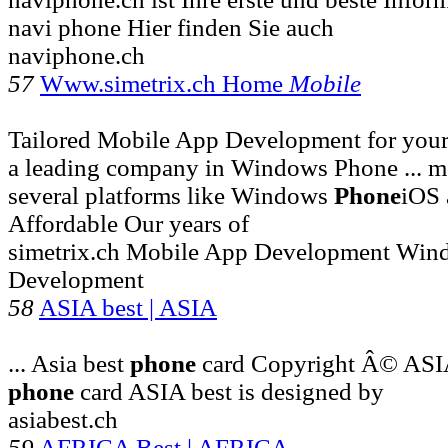
navi phone Hier finden Sie auch
naviphone.ch
57
Www.simetrix.ch Home
Mobile
Tailored Mobile App Development for your 
a leading company in Windows Phone ... mo
several platforms like Windows
Phone
iOS 
Affordable Our years of
simetrix.ch Mobile App Development Win
Development
58
ASIA best | ASIA
... Asia best
phone
card Copyright Â© ASIA
phone
card ASIA best is designed by
asiabest.ch
59
AFRICA Best | AFRICA