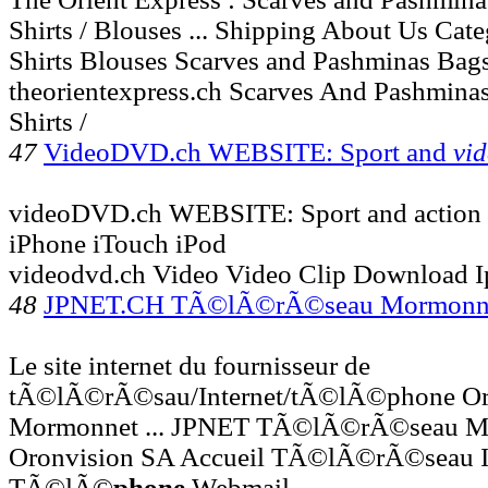
Shirts / Blouses ... Shipping About Us Categ
Shirts Blouses Scarves and Pashminas Bag
theorientexpress.ch Scarves And Pashmina
Shirts /
47
VideoDVD.ch WEBSITE: Sport and
vi
videoDVD.ch WEBSITE: Sport and action vi
iPhone iTouch iPod
videodvd.ch Video Video Clip Download I
48
JPNET.CH TÃ©lÃ©rÃ©seau Mormonn
Le site internet du fournisseur de
tÃ©lÃ©rÃ©sau/Internet/tÃ©lÃ©phone Oro
Mormonnet ... JPNET TÃ©lÃ©rÃ©seau M
Oronvision SA Accueil TÃ©lÃ©rÃ©seau I
TÃ©lÃ©
phone
Webmail