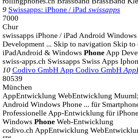
rollingphones.ch Brassband BrassBand Kl
9
Swissapps: iPhone / iPad
swissapps
7000
Chur
swissapps iPhone / iPad Android Window
Development ... Skip to navigation Skip to
iPadAndroid & Windows
Phone
App Devel
swiss-apps.ch Swissapps Swiss Apps Ipho
10
Codivo GmbH App Codivo GmbH
App
80539
München
AppEntwicklung WebEntwicklung Muuml;
Android Windows Phone ... für Smartphone
Professionelle App-Entwicklung für iPho
Windows
Phone
Web-Entwicklung
codivo.ch AppEntwicklung WebEntwickl