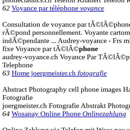
62
Voyance par téléphone
voyance
Consultation de voyance par tÃ©lÃ©phon
rÃ©pond personnellement. Voyante cartom
indÃ©pendante ... Audrey-voyance - Frs mi
fixe Voyance par tÃ©lÃ©
phone
audrey-voyance.ch Voyance Par TÃ©lÃ©p
Telephone
63
Home joergmeister.ch
fotografie
Abstract Photography cell phone images H
Fotografie
joergmeister.ch Fotografie Abstrakt Photo
64
Wosapay Online Phone
Onlinezahlung
Online Zahlung via Telefon mit Wosa pay s