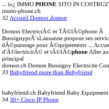
... ï»¿ IMMO
PHONE
SITO IN COSTRUZ
immo-phone.ch
32
Accueil Domon
domon
Domon ElectriciÃ© et TÃ©lÃ©phone Ã
BussignyprÃ¨sLausanne propose ses services
dÃ©pannage pour Ã©quipements ... Accuei
d'Ã©lectricitÃ© et tÃ©lÃ©
phone
Aller a
principal
domon.ch Domon Bussigny Electricite Cou
33
Babyfriend more than
Babyfriend
babyfriend.ch Babyfriend Baby Equipmen
34
30+ Cisco IP Phone