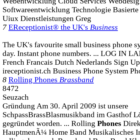
Webentwicklung Cloud Services Webdesig
Softwareentwicklung Technologie Basiert
Uiux Dienstleistungen Greg
7
EReceptionist® the UK's
Business
The UK's favourite small business phone sy
day. Instant phone numbers. ... LOG IN
French Francais Dutch Nederlands Sign Up
ireceptionist.ch Business Phone System P
8
Rolling Phones
Brassband
8472
Seuzach
Gründung Am 30. April 2009 ist unsere
SchpassBrassBlasmusikband im Gasthof L
gegründet worden. ... Rolling
Phones
Direk
HauptmenÃ¼ Home Band Musikalisches In