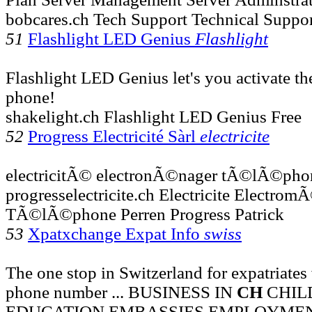
bobcares.ch Tech Support Technical Suppo
51
Flashlight LED Genius
Flashlight
Flashlight LED Genius let's you activate th
phone!
shakelight.ch Flashlight LED Genius Free
52
Progress Electricité Sàrl
electricite
electricitÃ© electronÃ©nager tÃ©lÃ©phon
progresselectricite.ch Electricite Electro
TÃ©lÃ©phone Perren Progress Patrick
53
Xpatxchange Expat Info
swiss
The one stop in Switzerland for expatriates
phone number ... BUSINESS IN
CH
CHIL
EDUCATION EMBASSIES EMPLOYME