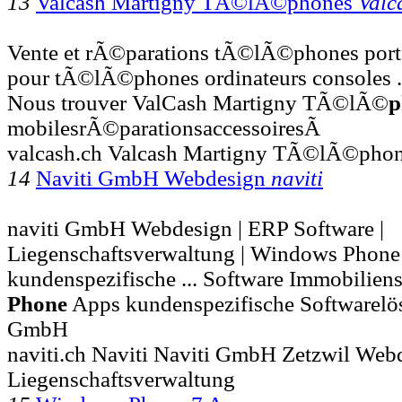
13
Valcash Martigny TÃ©lÃ©phones
Valc
Vente et rÃ©parations tÃ©lÃ©phones portab
pour tÃ©lÃ©phones ordinateurs consoles 
Nous trouver ValCash Martigny TÃ©lÃ©
p
mobilesrÃ©parationsaccessoiresÃ
valcash.ch Valcash Martigny TÃ©lÃ©phon
14
Naviti GmbH Webdesign
naviti
naviti GmbH Webdesign | ERP Software |
Liegenschaftsverwaltung | Windows Phone
kundenspezifische ... Software Immobilie
Phone
Apps kundenspezifische Softwarelö
GmbH
naviti.ch Naviti Naviti GmbH Zetzwil Web
Liegenschaftsverwaltung