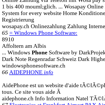
1 bis 400 mouml;glich. ... Wosapay Online
System for every website Home Konditio
Registrierung
wosapay.ch Onlinezahlung Zahlung Internet
65
= Windows Phone Software:
8910
Affoltern am Albis
... Windows
Phone
Software by DarkProje
Dark Note Regenradar Schweiz Dark Highe
windowsphonesoftware.ch
66
AIDEPHONE
info
AidePhone est un website d'aide tÃ©lÃ©p
tous. Ce site vous aide Ã
aidephone.ch Info Information Natel TÃ
67
Electronics at Frankfurt Airport PAX 