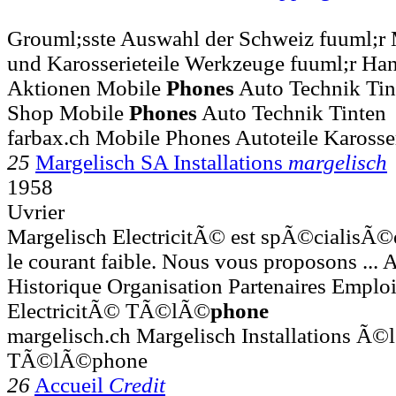
Grouml;sste Auswahl der Schweiz fuuml;r
und Karosserieteile Werkzeuge fuuml;r Hand
Aktionen Mobile
Phones
Auto Technik Tin
Shop Mobile
Phones
Auto Technik Tinten
farbax.ch Mobile Phones Autoteile Karosse
25
Margelisch SA Installations
margelisch
1958
Uvrier
Margelisch ElectricitÃ© est spÃ©cialisÃ©e 
le courant faible. Nous vous proposons ... 
Historique Organisation Partenaires Emplo
ElectricitÃ© TÃ©lÃ©
phone
margelisch.ch Margelisch Installations Ã©l
TÃ©lÃ©phone
26
Accueil
Credit