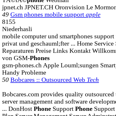
jpnet.ch JPNET.CH Oronvision Le Morm
49
Gsm phones mobile support
apple
8155
Niederhasli
mobile computer und smartphones support u
privat und geschauml;fter ... Home Servic
Reparaturen Preise Links Kontakt Willkom
von GSM-
Phones
gsm-phones.ch Apple Louml;sungen Smar
Handy Probleme
50
Bobcares :: Outsourced Web
Tech
Bobcares.com provides quality outsourced 
server management and software developmen
... DonHost
Phone
Support
Phone
Support 
Plan Server Management Server Adminstrat