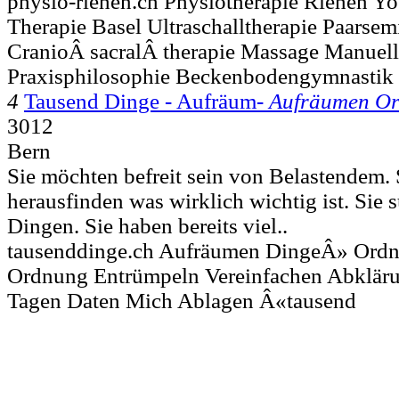
physio-riehen.ch Physiotherapie Riehen Yo
Therapie Basel Ultraschalltherapie Paarse
CranioÂ sacralÂ therapie Massage Manuel
Praxisphilosophie Beckenbodengymnastik
4
Tausend Dinge - Aufräum-
Aufräumen O
3012
Bern
Sie möchten befreit sein von Belastendem. 
herausfinden was wirklich wichtig ist. Sie
Dingen. Sie haben bereits viel..
tausenddinge.ch Aufräumen DingeÂ» Ordne
Ordnung Entrümpeln Vereinfachen Abkläru
Tagen Daten Mich Ablagen Â«tausend