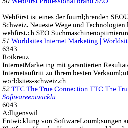
50
WebFirst Professional brand
SEO
WebFirst ist eines der fuuml;hrenden SEO
Schweiz. Neueste Wege und Technologien
webfirst.ch SEO Suchmaschinenoptimierun
51
Worldsites Internet Marketing | Worlds
6343
Rotkreuz
InternetMarketing mit garantierten Resulta
Internetauftritt zu Ihrem besten Verkauml;u
worldsites-schweiz.ch
52
TTC The True Connection TTC The Tr
Softwareentwicklu
6043
Adligenswil
Entwicklung von SoftwareLouml;sungen au