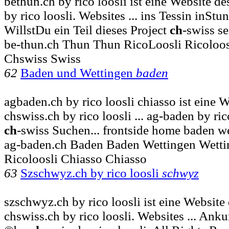
bethun.ch by rico loosli ist eine Website de
by rico loosli. Websites ... ins Tessin inSt
WillstDu ein Teil dieses Project
ch
-swiss s
be-thun.ch Thun Thun RicoLoosli Ricoloos
Chswiss Swiss
62
Baden und Wettingen
baden
agbaden.ch by rico loosli chiasso ist eine 
chswiss.ch by rico loosli ... ag-baden by ric
ch
-swiss Suchen... frontside home baden w
ag-baden.ch Baden Baden Wettingen Wetti
Ricoloosli Chiasso Chiasso
63
Szschwyz.ch by rico loosli
schwyz
szschwyz.ch by rico loosli ist eine Website
chswiss.ch by rico loosli. Websites ... Ank