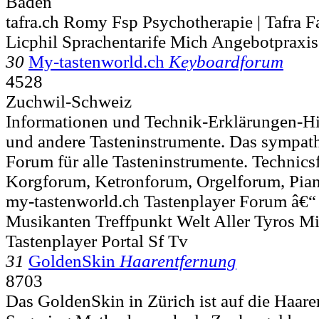
Baden
tafra.ch Romy Fsp Psychotherapie | Tafra 
Licphil Sprachentarife Mich Angebotpraxi
30
My-tastenworld.ch
Keyboardforum
4528
Zuchwil-Schweiz
Informationen und Technik-Erklärungen-Hi
und andere Tasteninstrumente. Das sympat
Forum für alle Tasteninstrumente. Techni
Korgforum, Ketronforum, Orgelforum, Pian
my-tastenworld.ch Tastenplayer Forum â€“
Musikanten Treffpunkt Welt Aller Tyros Mi
Tastenplayer Portal Sf Tv
31
GoldenSkin
Haarentfernung
8703
Das GoldenSkin in Zürich ist auf die Haare