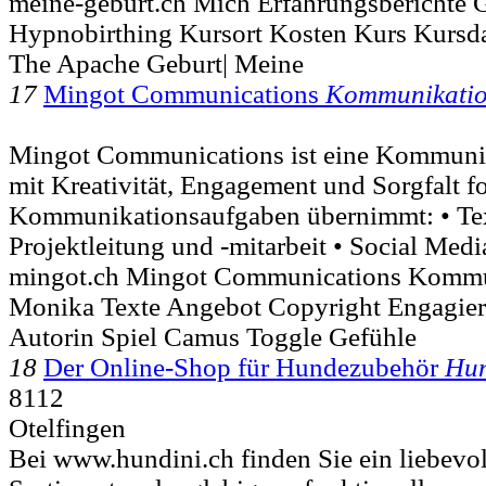
meine-geburt.ch Mich Erfahrungsberichte 
Hypnobirthing Kursort Kosten Kurs Kursda
The Apache Geburt| Meine
17
Mingot Communications
Kommunikati
Mingot Communications ist eine Kommunik
mit Kreativität, Engagement und Sorgfalt f
Kommunikationsaufgaben übernimmt: • Tex
Projektleitung und -mitarbeit • Social Media
mingot.ch Mingot Communications Kommu
Monika Texte Angebot Copyright Engagier
Autorin Spiel Camus Toggle Gefühle
18
Der Online-Shop für Hundezubehör
Hun
8112
Otelfingen
Bei www.hundini.ch finden Sie ein liebevo