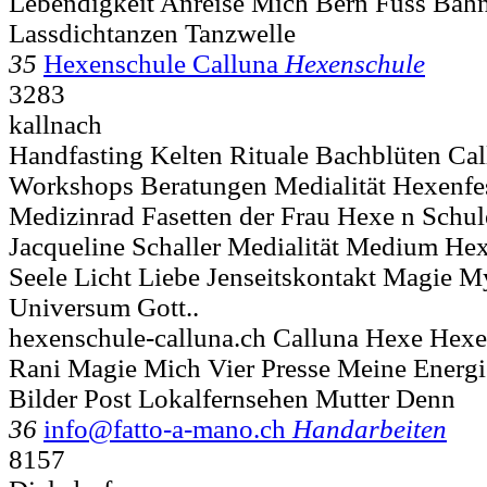
Lebendigkeit Anreise Mich Bern Fuss Bah
Lassdichtanzen Tanzwelle
35
Hexenschule Calluna
Hexenschule
3283
kallnach
Handfasting Kelten Rituale Bachblüten Ca
Workshops Beratungen Medialität Hexenfes
Medizinrad Fasetten der Frau Hexe n Schul
Jacqueline Schaller Medialität Medium Hex
Seele Licht Liebe Jenseitskontakt Magie Mys
Universum Gott..
hexenschule-calluna.ch Calluna Hexe Hex
Rani Magie Mich Vier Presse Meine Energie
Bilder Post Lokalfernsehen Mutter Denn
36
info@fatto-a-mano.ch
Handarbeiten
8157