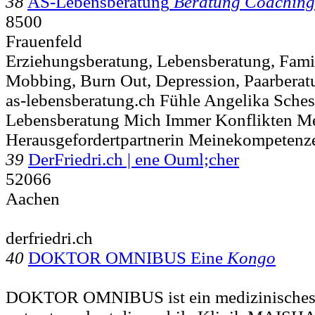
38
AS-Lebensberatung
Beratung Coaching
8500
Frauenfeld
Erziehungsberatung, Lebensberatung, Fami
Mobbing, Burn Out, Depression, Paarberat
as-lebensberatung.ch Fühle Angelika Sche
Lebensberatung Mich Immer Konflikten Me
Herausgefordertpartnerin Meinekompeten
39
DerFriedri.ch | ene Ouml;cher
52066
Aachen
derfriedri.ch
40
DOKTOR OMNIBUS Eine
Kongo
DOKTOR OMNIBUS ist ein medizinisches 