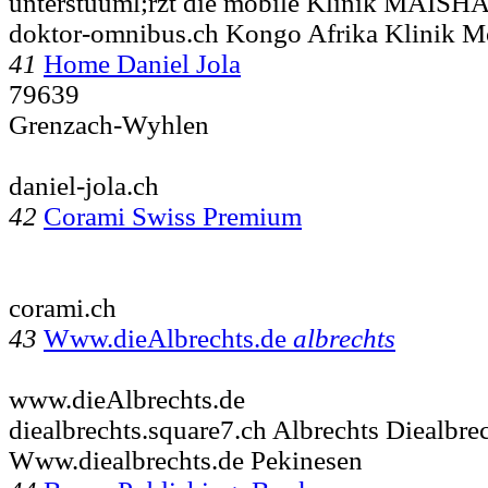
unterstuuml;rzt die mobile Klinik MAISH
doktor-omnibus.ch Kongo Afrika Klinik M
41
Home Daniel Jola
79639
Grenzach-Wyhlen
daniel-jola.ch
42
Corami Swiss Premium
corami.ch
43
Www.dieAlbrechts.de
albrechts
www.dieAlbrechts.de
diealbrechts.square7.ch Albrechts Diealbre
Www.diealbrechts.de Pekinesen