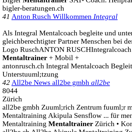
bigler-beratungen.ch
41
Anton Rusch Willkommen
Integral
Als Integral Mentalcoach begleite und unter
gleichberechtigter Partner Menschen bei der
Logo Rusch ​ ANTON RUSCHIntegralcoach 
Mentaltrainer
+ Mobil +
antonrusch.ch Integral Mentalcoach Beglei
Unterstuuml;tzung
42
All2be News all2be gmbh
all2be
8044
Zürich
all2be gmbh Zuuml;rich Zentrum fuuml;r 
Mentaltraining Akipula Sensflow ... für m
Mentaltraining
Mentaltrainer
Zürich • Kon
all2be.ch All2be Akipula Mentaltraining Z