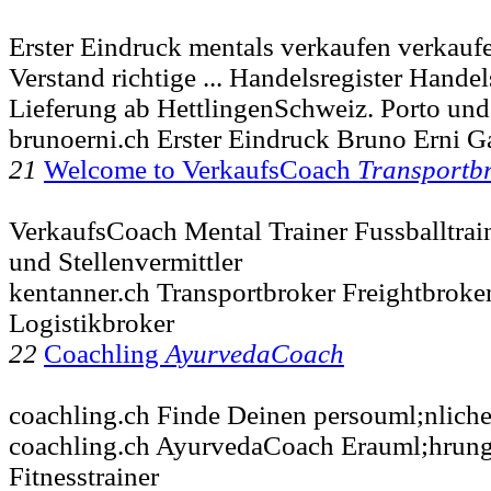
Erster Eindruck mentals verkaufen verkauf
Verstand richtige ... Handelsregister Handel
Lieferung ab HettlingenSchweiz. Porto un
brunoerni.ch Erster Eindruck Bruno Erni Ga
21
Welcome to VerkaufsCoach
Transportb
VerkaufsCoach Mental Trainer Fussballtrai
und Stellenvermittler
kentanner.ch Transportbroker Freightbroke
Logistikbroker
22
Coachling
AyurvedaCoach
coachling.ch Finde Deinen persouml;nlich
coachling.ch AyurvedaCoach Erauml;hrun
Fitnesstrainer