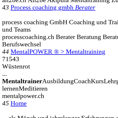
43
Process coaching gmbh
Berater
process coaching GmbH Coaching und Trai
und Teams
processcoaching.ch Berater Beratung Bera
Berufswechsel
44
MentalPOWER ® > Mentaltraining
71543
Wüstenrot
...
Mentaltrainer
AusbildungCoachKursLehrg
lernenMeditieren
mentalpower.ch
45
Home
... als Mönch und jahrelanger Erfahrungen a