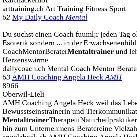
arttraining.ch Art Training Fitness Sport
62
My Daily Coach
Mental
Du suchst einen Coach fuuml;r jeden Tag o
Esoterik sondern ... in der Erwachsenenbildu
CoachMentorBerater
Mentaltrainer
und leh
Herzenswärme
dailycoach.ch Mental Coach Mentor Berate
63
AMH Coaching Angela Heck
AMH
8966
Oberwil-Lieli
AMH Coaching Angela Heck weil das Lebe
Bewusstseinstrainerin und Tierkommunikato
Mentaltrainer
TherapeutNaturheilpraktiker
hin zum Unternehmens-Beratereine Vielzah
angelaheck.ch AMH Coaching Angela Hec