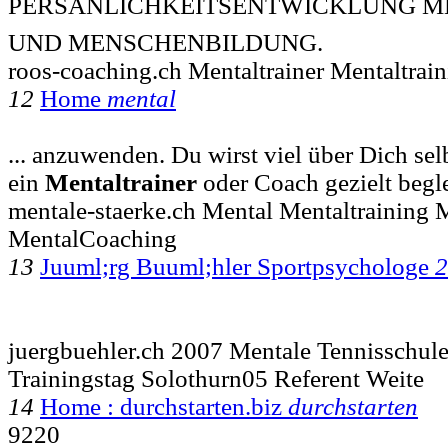
PERSÃNLICHKEITSENTWICKLUNG M
UND MENSCHENBILDUNG.
roos-coaching.ch Mentaltrainer Mentaltra
12
Home
mental
... anzuwenden. Du wirst viel über Dich se
ein
Mentaltrainer
oder Coach gezielt begle
mentale-staerke.ch Mental Mentaltraining 
MentalCoaching
13
Juuml;rg Buuml;hler Sportpsychologe
2
juergbuehler.ch 2007 Mentale Tennisschule
Trainingstag Solothurn05 Referent Weite
14
Home : durchstarten.biz
durchstarten
9220