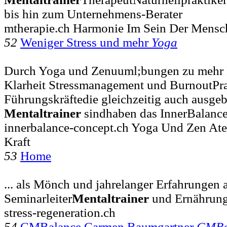
bis hin zum Unternehmens-Berater
mtherapie.ch Harmonie Im Sein Der Mensc
52
Weniger Stress und mehr
Yoga
Durch Yoga und Zenuuml;bungen zu mehr 
Klarheit Stressmanagement und BurnoutPra
Führungskräftedie gleichzeitig auch ausgeb
Mentaltrainer
sindhaben das InnerBalanc
innerbalance-concept.ch Yoga Und Zen A
Kraft
53
Home
... als Mönch und jahrelanger Erfahrungen a
Seminarleiter
Mentaltrainer
und Ernährung
stress-regeneration.ch
54
CMBalance Carmen Baumgartner
CMBa