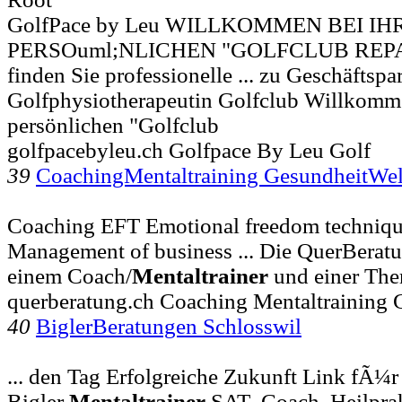
GolfPace by Leu WILLKOMMEN BEI I
PERSOuml;NLICHEN "GOLFCLUB REPAI
finden Sie professionelle ... zu Geschäftspa
Golfphysiotherapeutin Golfclub Willkomm
persönlichen "Golfclub
golfpacebyleu.ch Golfpace By Leu Golf
39
CoachingMentaltraining GesundheitWe
Coaching EFT Emotional freedom techniq
Management of business ... Die QuerBeratun
einem Coach/
Mentaltrainer
und einer The
querberatung.ch Coaching Mentaltraining 
40
BiglerBeratungen Schlosswil
... den Tag Erfolgreiche Zukunft Link fÃ¼
Bigler
Mentaltrainer
SAT- Coach. Heilprak