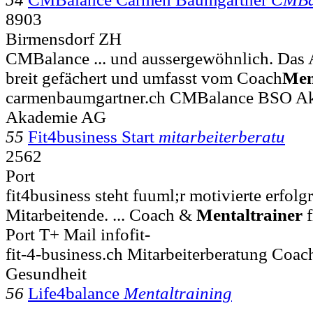
8903
Birmensdorf ZH
CMBalance ... und aussergewöhnlich. Das 
breit gefächert und umfasst vom Coach
Men
carmenbaumgartner.ch CMBalance BSO A
Akademie AG
55
Fit4business Start
mitarbeiterberatu
2562
Port
fit4business steht fuuml;r motivierte erfol
Mitarbeitende. ... Coach &
Mentaltrainer
f
Port T+ Mail infofit-
fit-4-business.ch Mitarbeiterberatung Coac
Gesundheit
56
Life4balance
Mentaltraining