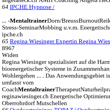
64
IPCHE Hypnose /
... -
Mentaltrainer
Dorn/BreussBurnoutReik
Stress-SeminarMobbing u.v.m. Energetisch
ipche.ch
65
Regina Wiesinger Expertin Regina Wie
8967
Widen
Regina Wiesinger spezialisiert auf die Har
bioenergetischer Systeme in Zusammenhan
Wohlergehen ... . Das Anwendungsgebiet ist
umfasst vom
Coach
Mentaltrainer
TherapeutNaturheilpr
reginawiesinger.ch Energetische Optimier
Oberrohrdorf Mutschellen
66
Outdoortrainings TOPAZ | Outdoortrain