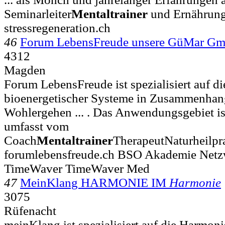
Seminarleiter
Mentaltrainer
und Ernährung
stressregeneration.ch
46
Forum LebensFreude unsere GüMar G
4312
Magden
Forum LebensFreude ist spezialisiert auf d
bioenergetischer Systeme in Zusammenhan
Wohlergehen ... . Das Anwendungsgebiet ist
umfasst vom
Coach
Mentaltrainer
TherapeutNaturheilpr
forumlebensfreude.ch BSO Akademie Netz
TimeWaver TimeWaver Med
47
MeinKlang HARMONIE IM
Harmonie
3075
Rüfenacht
meinKlang ist spezialisiert auf die Harmon