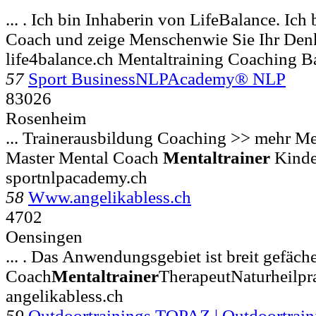
... . Ich bin Inhaberin von LifeBalance. Ich
Coach und zeige Menschenwie Sie Ihr Den
life4balance.ch Mentaltraining Coaching B
57
Sport BusinessNLPAcademy® NLP
83026
Rosenheim
... Trainerausbildung Coaching >> mehr M
Master Mental Coach
Mentaltrainer
Kinder
sportnlpacademy.ch
58
Www.angelikabless.ch
4702
Oensingen
... . Das Anwendungsgebiet ist breit gefäc
Coach
Mentaltrainer
TherapeutNaturheilpr
angelikabless.ch
59
Outdoortrainings TOPAZ | Outdoortrain