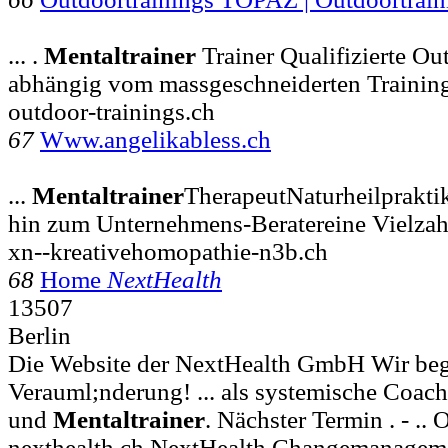
... .
Mentaltrainer
Trainer Qualifizierte Ou
abhängig vom massgeschneiderten Trainin
outdoor-trainings.ch
67
Www.angelikabless.ch
...
Mentaltrainer
TherapeutNaturheilpraktik
hin zum Unternehmens-Beratereine Vielzah
xn--kreativehomopathie-n3b.ch
68
Home
NextHealth
13507
Berlin
Die Website der NextHealth GmbH Wir beg
Verauml;nderung! ... als systemische Coa
und
Mentaltrainer
. Nächster Termin . - ..
nexthealth.ch NextHealth Changemanagem