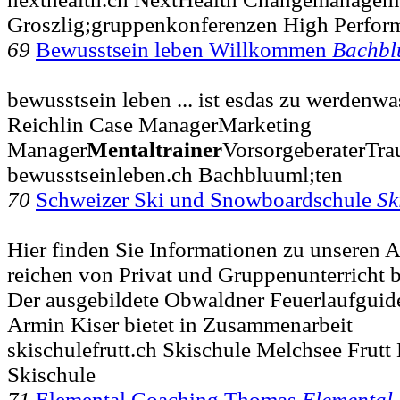
Groszlig;gruppenkonferenzen High Perfor
69
Bewusstsein leben Willkommen
Bachbl
bewusstsein leben ... ist esdas zu werdenwa
Reichlin Case ManagerMarketing
Manager
Mentaltrainer
VorsorgeberaterTra
bewusstseinleben.ch Bachbluuml;ten
70
Schweizer Ski und Snowboardschule
Sk
Hier finden Sie Informationen zu unseren 
reichen von Privat und Gruppenunterricht bi
Der ausgebildete Obwaldner Feuerlaufgui
Armin Kiser bietet in Zusammenarbeit
skischulefrutt.ch Skischule Melchsee Frutt
Skischule
71
Elemental Coaching Thomas
Elemental