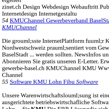
zinet.ch Design Webdesign Webauftritt Publ
Internetdesign Internetgestaltu
54
KMUChannel Gewerbeverband BaselSt
KMUChannel
Die grouml;sste InternetPlattform fuuml;r
Nordwestschweiz prauml;sentiert vom Ge
BaselStadt ... werden sollten. NewsInfos u
Abonnieren Sie gratis unseren E-Letter. Er
gewerbe-basel.ch KMUChannel KMU Www
Channel
55
Software KMU Lohn Fibu
Software
Unsere Warenwirtschaftslouml;sung ist ei
ausgerichtete betriebswirtschafliche Softwa
Lohn ... für
KMU
Die ERP-Lösungdie sich 