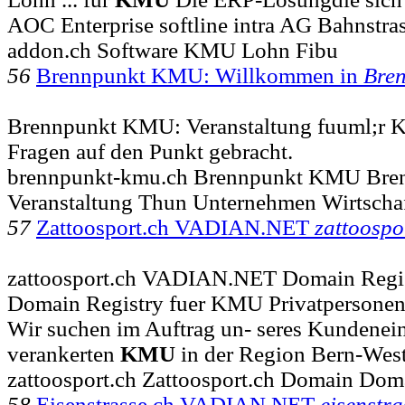
AOC Enterprise softline intra AG Bahnstra
addon.ch Software KMU Lohn Fibu
56
Brennpunkt KMU: Willkommen in
Bre
Brennpunkt KMU: Veranstaltung fuuml;r
Fragen auf den Punkt gebracht.
brennpunkt-kmu.ch Brennpunkt KMU Br
Veranstaltung Thun Unternehmen Wirtscha
57
Zattoosport.ch VADIAN.NET
zattoospo
zattoosport.ch VADIAN.NET Domain Regis
Domain Registry fuer KMU Privatpersonen
Wir suchen im Auftrag un- seres Kundenein
verankerten
KMU
in der Region Bern-Wes
zattoosport.ch Zattoosport.ch Domain Doma
58
Eisenstrasse.ch VADIAN.NET
eisenstra