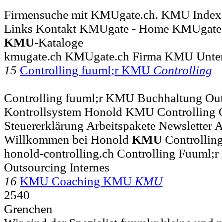
Firmensuche mit KMUgate.ch. KMU Index 
Links Kontakt KMUgate - Home KMUgate is
KMU
-Kataloge
kmugate.ch KMUgate.ch Firma KMU Unte
15
Controlling fuuml;r KMU
Controlling
Controlling fuuml;r KMU Buchhaltung Out
Kontrollsystem Honold KMU Controlling 
Steuererklärung Arbeitspakete Newsletter 
Willkommen bei Honold
KMU
Controlli
honold-controlling.ch Controlling Fuuml
Outsourcing Internes
16
KMU Coaching KMU
KMU
2540
Grenchen