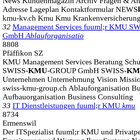
News Kundenmagazin Archiv Fragen & An
Adresse Lageplan Kontaktformular NEWS
kmu-kv.ch Kmu Kmu Krankenversicherun
32
Management Services fuuml;r KMU
GmbH
Ablauforganisatio
8808
Pfäffikon SZ
KMU Management Services Beratung Schul
SWISS-
KMU
-GROUP GmbH SWISS-
KM
Unternehmen Unternehmung Vision Mission
swiss-kmu-group.ch Ablauforganisation Bu
Aufbauorganisation Business Consulting
33
IT Dienstleistungen fuuml;r KMU
kmu
8734
Ermenswil
Der ITSpezialist fuuml;r KMU und Privatp