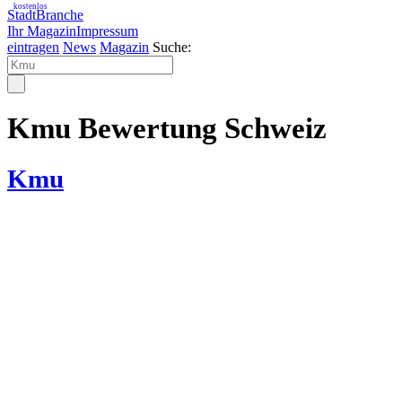
kostenlos
StadtBranche
Ihr Magazin
Impressum
eintragen
News
Magazin
Suche:
Kmu Bewertung Schweiz
Kmu