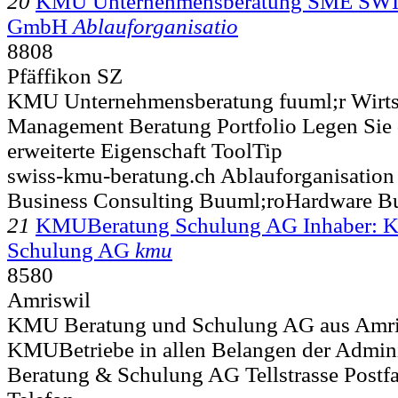
20
KMU Unternehmensberatung SME S
GmbH
Ablauforganisatio
8808
Pfäffikon SZ
KMU Unternehmensberatung fuuml;r Wirtsc
Management Beratung Portfolio Legen Sie d
erweiterte Eigenschaft ToolTip
swiss-kmu-beratung.ch Ablauforganisation
Business Consulting Buuml;roHardware B
21
KMUBeratung Schulung AG Inhaber: 
Schulung AG
kmu
8580
Amriswil
KMU Beratung und Schulung AG aus Amris
KMUBetriebe in allen Belangen der Adminis
Beratung & Schulung AG Tellstrasse Postf