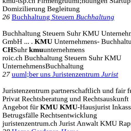
kmu-tsp.ch Firmengruuml;ndungen Startup
Domizilierung Begleitung
26
Buchhaltung Steuern
Buchhaltung
Buchhaltung Steuern Suhr KMU Unterneh
GmbH ... .
KMU
Unternehmens- Buchhalt
CH
Suhr
kmu
unternehmens
roic.ch Buchhaltung Steuern Suhr KMU
UnternehmensBuchhaltung
27
uuml;ber uns Juristenzentrum
Jurist
Juristenzentrum partnerschaftlich und fai
Privat Rechtsberatung und Rechtsauskunft 
Angebot für
KMU
KMU
-Hausjurist Inkas
Betrugsfälle Rechtsentwicklung
juristenzentrum.ch Jurist Anwalt KMU Rap