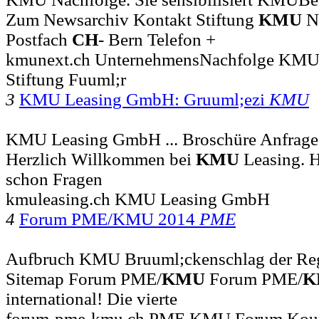
Zum Newsarchiv Kontakt Stiftung
KMU
Ne
Postfach
CH
- Bern Telefon +
kmunext.ch UnternehmensNachfolge KM
Stiftung Fuuml;r
3
KMU Leasing GmbH: Gruuml;ezi
KMU
KMU Leasing GmbH ... Broschüre Anfrage 
Herzlich Willkommen bei
KMU
Leasing. H
schon Fragen
kmuleasing.ch KMU Leasing GmbH
4
Forum PME/KMU 2014
PME
Aufbruch KMU Bruuml;ckenschlag der Reg
Sitemap Forum PME/
KMU
Forum PME/
K
international! Die vierte
forum-pme-kmu.ch PME KMU Forum Koum