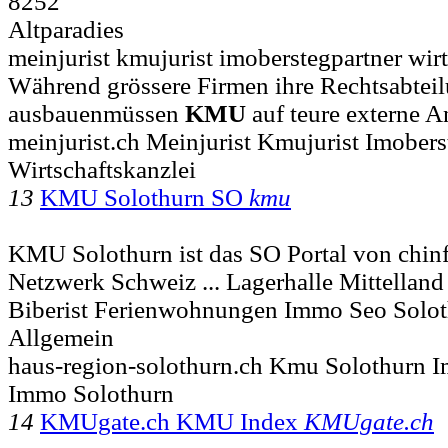
8252
Altparadies
meinjurist kmujurist imoberstegpartner wirts
Während grössere Firmen ihre Rechtsabteil
ausbauenmüssen
KMU
auf teure externe A
meinjurist.ch Meinjurist Kmujurist Imobers
Wirtschaftskanzlei
13
KMU Solothurn SO
kmu
KMU Solothurn ist das SO Portal von ch
Netzwerk Schweiz ... Lagerhalle Mittellan
Biberist Ferienwohnungen Immo Seo Solo
Allgemein
haus-region-solothurn.ch Kmu Solothurn I
Immo Solothurn
14
KMUgate.ch KMU Index
KMUgate.ch