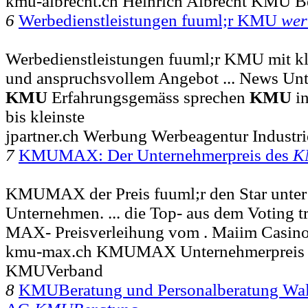
kmu-albrecht.ch Heinrich Albrecht KMU
6
Werbedienstleistungen fuuml;r KMU
wer
Werbedienstleistungen fuuml;r KMU mit kl
und anspruchsvollem Angebot ... News Un
KMU
Erfahrungsgemäss sprechen
KMU
in
bis kleinste
jpartner.ch Werbung Werbeagentur Industri
7
KMUMAX: Der Unternehmerpreis des
K
KMUMAX der Preis fuuml;r den Star unter 
Unternehmen. ... die Top- aus dem Voting t
MAX- Preisverleihung vom . Maiim Casino
kmu-max.ch KMUMAX Unternehmerpreis 
KMUVerband
8
KMUBeratung und Personalberatung Wall