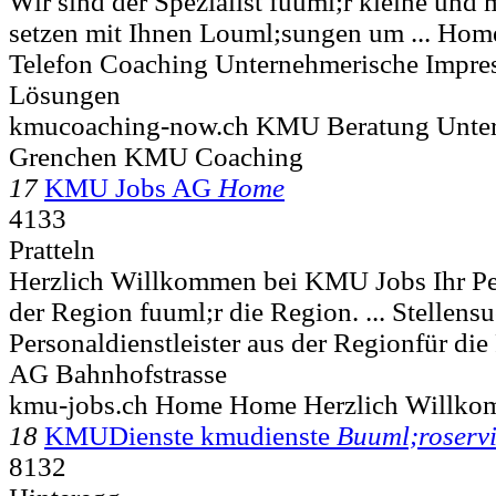
Wir sind der Spezialist fuuml;r kleine und
setzen mit Ihnen Louml;sungen um ... Ho
Telefon Coaching Unternehmerische Impr
Lösungen
kmucoaching-now.ch KMU Beratung Unte
Grenchen KMU Coaching
17
KMU Jobs AG
Home
4133
Pratteln
Herzlich Willkommen bei KMU Jobs Ihr Per
der Region fuuml;r die Region. ... Stellens
Personaldienstleister aus der Regionfür di
AG Bahnhofstrasse
kmu-jobs.ch Home Home Herzlich Willk
18
KMUDienste kmudienste
Buuml;roserv
8132