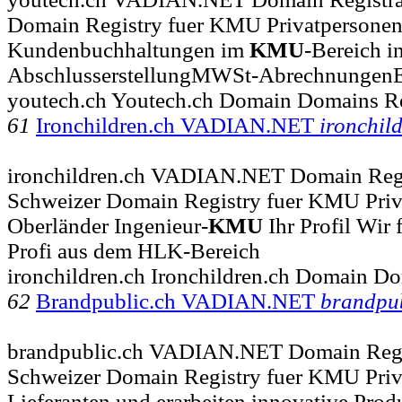
Domain Registry fuer KMU Privatpersonen 
Kundenbuchhaltungen im
KMU
-Bereich in
AbschlusserstellungMWSt-AbrechnungenEr
youtech.ch Youtech.ch Domain Domains Re
61
Ironchildren.ch VADIAN.NET
ironchil
ironchildren.ch VADIAN.NET Domain Regi
Schweizer Domain Registry fuer KMU Priva
Oberländer Ingenieur-
KMU
Ihr Profil Wir 
Profi aus dem HLK-Bereich
ironchildren.ch Ironchildren.ch Domain Do
62
Brandpublic.ch VADIAN.NET
brandpub
brandpublic.ch VADIAN.NET Domain Regis
Schweizer Domain Registry fuer KMU Priva
Lieferanten und erarbeiten innovative Prod