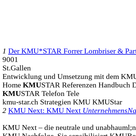
1
Der KMU*STAR Forrer Lombriser & Par
9001
St.Gallen
Entwicklung und Umsetzung mit dem KMU S
Home
KMU
STAR Referenzen Handbuch 
KMU
STAR Telefon Tele
kmu-star.ch Strategien KMU KMUStar
2
KMU Next: KMU Next
UnternehmensNa
KMU Next – die neutrale und unabhauml;ng
KMU Nachfolge. Sie sensibilisiert KMUBetr