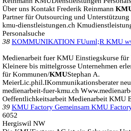
Reinmann KMUDienstleistungen Personalsu
Über uns Kontakt Frederik Reinmann
KM
Partner für Outsourcing und Unterstützung
kmu-dienstleistungen.ch Kmudienstleistu
Personalsuche
38
KOMMUNIKATION FUuml;R KMU
w
Medienarbeit fuer KMU Einstiegskurse für
Kleinere bis mittelgrosse Unternehmen erle
für Kommunen/
KMU
Stephan A.
MeierLic.phil.IKommunikationsberater neu 
medienarbeit-fuer-kmu.ch Www.medienarb
Oeffentlichkeitsarbeit Medienarbeit KMU E
39
KMU Factory Gemeinsam KMU Factor
6052
Hergiswil NW