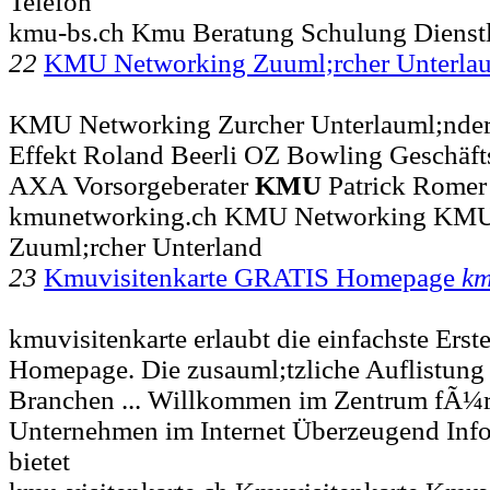
Telefon
kmu-bs.ch Kmu Beratung Schulung Dienstl
22
KMU Networking Zuuml;rcher Unterla
KMU Networking Zurcher Unterlauml;nder 
Effekt Roland Beerli OZ Bowling Geschäfts
AXA Vorsorgeberater
KMU
Patrick Romer
kmunetworking.ch KMU Networking KMU
Zuuml;rcher Unterland
23
Kmuvisitenkarte GRATIS Homepage
km
kmuvisitenkarte erlaubt die einfachste Erst
Homepage. Die zusauml;tzliche Auflistung
Branchen ... Willkommen im Zentrum fÃ¼r
Unternehmen im Internet Überzeugend Inf
bietet