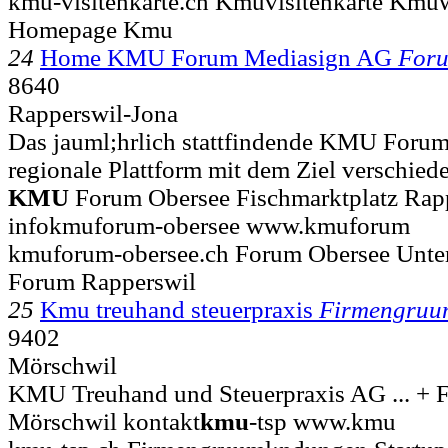
kmu-visitenkarte.ch Kmuvisitenkarte Kmu
Homepage Kmu
24
Home KMU Forum Mediasign AG
For
8640
Rapperswil-Jona
Das jauml;hrlich stattfindende KMU Forum 
regionale Plattform mit dem Ziel verschi
KMU
Forum Obersee Fischmarktplatz Rap
infokmuforum-obersee www.kmuforum
kmuforum-obersee.ch Forum Obersee Un
Forum Rapperswil
25
Kmu treuhand steuerpraxis
Firmengruu
9402
Mörschwil
KMU Treuhand und Steuerpraxis AG ... + F
Mörschwil kontakt
kmu
-tsp www.kmu