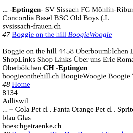
... -
Eptingen
- SV Sissach FC Möhlin-Ribu
Concordia Basel BSC Old Boys (.L
svsissach-frauen.ch
47
Boggie on the hill
BoogieWoogie
Boggie on the hill 4458 Oberbouml;lchen B
ShopLinks Shop Links Über uns Eric Rom
Oberbölchen
CH
-
Eptingen
boogieonthehill.ch BoogieWoogie Boogie
48
Home
8134
Adliswil
... – Cola Pet cl . Fanta Orange Pet cl . Sprit
blau Glas
boeschgetraenke.ch