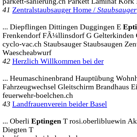
parkett-sanierung.ch Parkett Laminat Kork
41
Zentralstaubsauger Home /
Staubsauger
... Diepflingen Dittingen Duggingen E
Ept
Frenkendorf FÃ¼llinsdorf G Gelterkinden
cyclo-vac.ch Staubsauger Staubsaugen Zen
Waescheabwurf
42
Herzlich Willkommen bei der
... Heumaschinenbrand Hauptübung Wohn
Fahrzeugwechsel Gleitschirm Brandhaus E
feuerwehr-boelchen.ch
43
Landfrauenverein beider Basel
... Oberli
Eptingen
T rosi.oberlibluewin A
Diegten T