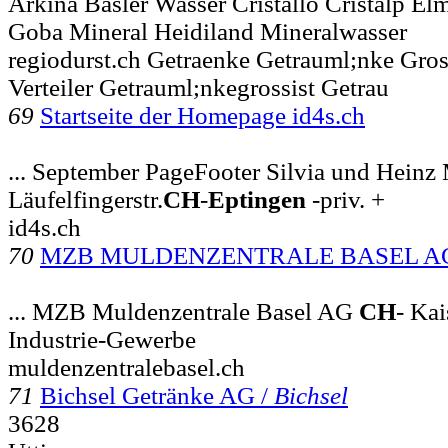
Arkina Basler Wasser Cristallo Cristalp El
Goba Mineral Heidiland Mineralwasser
regiodurst.ch Getraenke Getrauml;nke Gros
Verteiler Getrauml;nkegrossist Getrau
69
Startseite der Homepage id4s.ch
... September PageFooter Silvia und Heinz
Läufelfingerstr.
CH
-
Eptingen
-priv. +
id4s.ch
70
MZB MULDENZENTRALE BASEL A
... MZB Muldenzentrale Basel AG
CH
- Kai
Industrie-Gewerbe
muldenzentralebasel.ch
71
Bichsel Getränke AG /
Bichsel
3628