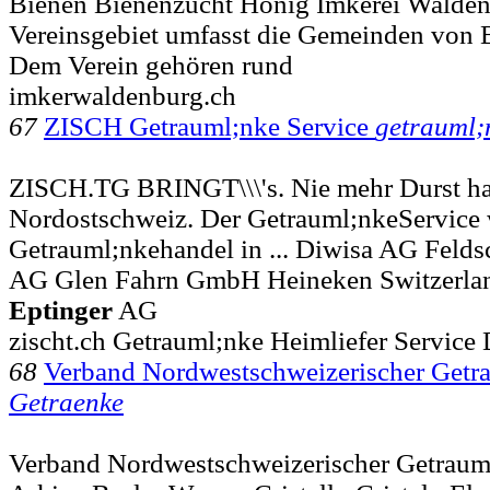
Bienen Bienenzucht Honig Imkerei Waldenbu
Vereinsgebiet umfasst die Gemeinden von 
Dem Verein gehören rund
imkerwaldenburg.ch
67
ZISCH Getrauml;nke Service
getrauml;
ZISCH.TG BRINGT\\\'s. Nie mehr Durst ha
Nordostschweiz. Der Getrauml;nkeService 
Getrauml;nkehandel in ... Diwisa AG Feld
AG Glen Fahrn GmbH Heineken Switzerlan
Eptinger
AG
zischt.ch Getrauml;nke Heimliefer Service
68
Verband Nordwestschweizerischer Getr
Getraenke
Verband Nordwestschweizerischer Getrauml