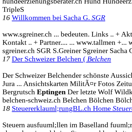
hundeerziehungsberater.ch Hund Hundeerz
TripleS
16
Willkommen bei Sacha G.
SGR
www.sgreiner.ch ... bedeuten. Links .. + Ak
Kontakt .. + Partner.... ... www.tallmen +...
sgreiner.ch SGR S.Greiner Sgreiner Sacha 
17
Der Schweizer Belchen (
Belchen
Der Schweizer Belchender schönste Aussic
Jura ... Ansichtskarten MilitÃ¤r Fotos Zeit
Bergrutsch
Eptingen
Der letzte Wolf Wild
belchen-schweiz.ch Belchen Bölchen Bölc
18
Steuererklauml;rungBL.ch Home
Steuer
Steuern ausfuuml;llen im Baselland fuuml;