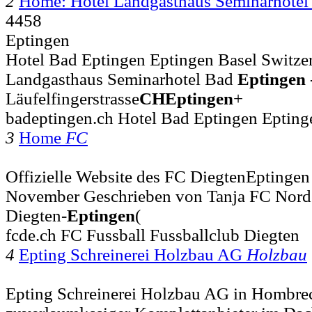
2
Home: Hotel Landgasthaus Seminarhote
4458
Eptingen
Hotel Bad Eptingen Eptingen Basel Switzer
Landgasthaus Seminarhotel Bad
Eptingen
Läufelfingerstrasse
CH
Eptingen
+
badeptingen.ch Hotel Bad Eptingen Epting
3
Home
FC
Offizielle Website des FC DiegtenEptingen
November Geschrieben von Tanja FC Nord
Diegten-
Eptingen
(
fcde.ch FC Fussball Fussballclub Diegten
4
Epting Schreinerei Holzbau AG
Holzbau
Epting Schreinerei Holzbau AG in Hombrec