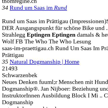
thomregine.ch
34
Rund um Saas im
Rund
Rund um Saas im Prättigau (Impressionen)Sa
DER Ausgangspunkt für schöne Bike und ..
Strahlegg
Eptingen
Eptingen
damals & heu
Wolf FB The Who The Who Lesung
saas-im-praettigau.ch Rund Um Saas Im Prä
Prättigau
35
Natural Dogmanship | Home
21493
Schwarzenbek
Neues Denken fuuml;r Menschen mit Hund.
Dogmanship®. Jan Nijboer: Beziehung und 
InstruktorInnen Ausbildung Block I Mi .. 
Dogmanship