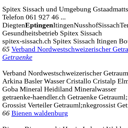
Spitex Sissach und Umgebung Gstaadmattst
Telefon 061 927 46 ...
Diegten
Eptingen
ItingenNusshofSissachTe
Gesundheitsbetrieb Spitex Sissach
spitex-sissach.ch Spitex Sissach Itingen B
65
Verband Nordwestschweizerischer Getr
Getraenke
Verband Nordwestschweizerischer Getrauml
Arkina Basler Wasser Cristallo Cristalp El
Goba Mineral Heidiland Mineralwasser
getraenke-haendler.ch Getraenke Getrauml;
Grossist Verteiler Getrauml;nkegrossist Get
66
Bienen waldenburg