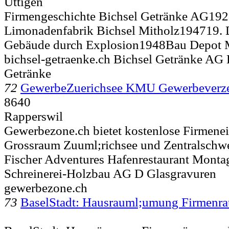
Uttigen
Firmengeschichte Bichsel Getränke AG1
Limonadenfabrik Bichsel Mitholz194719. 
Gebäude durch Explosion1948Bau Depot 
bichsel-getraenke.ch Bichsel Getränke AG 
Getränke
72
GewerbeZuerichsee KMU Gewerbeverze
8640
Rapperswil
Gewerbezone.ch bietet kostenlose Firmenei
Grossraum Zuuml;richsee und Zentralschwei
Fischer Adventures Hafenrestaurant Mont
Schreinerei-Holzbau AG D Glasgravuren
gewerbezone.ch
73
BaselStadt: Hausrauml;umung Firmen