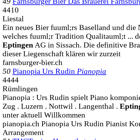
49
Farnsburger Bier Das Brauerei Farnsbu
4410
Liestal
Ein neues Bier fuuml;rs Baselland und di
welches fuuml;r Tradition Qualitauml;t ... 
Eptingen
AG in Sissach. Die definitive Bra
dieser Liegenschaft klären wir zurzeit
farnsburger-bier.ch
50
Pianopia Urs Rudin
Pianopia
4444
Rümlingen
Pianopia : Urs Rudin spielt Piano komponiert
Zug . Luzern . Nottwil . Langenthal .
Eptin
unter aktuell Willkommen
pianopia.ch Pianopia Urs Rudin Pianist K
Arrangement