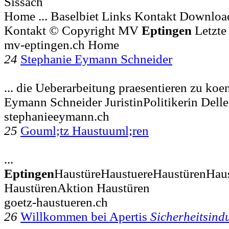
Sissach
Home ... Baselbiet Links Kontakt Downloa
Kontakt © Copyright MV
Eptingen
Letzte
mv-eptingen.ch Home
24
Stephanie Eymann Schneider
... die Ueberarbeitung praesentieren zu koe
Eymann Schneider JuristinPolitikerin Dell
stephanieeymann.ch
25
Gouml;tz Haustuuml;ren
...
Eptingen
HaustüreHaustuereHaustürenHau
HaustürenAktion Haustüren
goetz-haustueren.ch
26
Willkommen bei Apertis
Sicherheitsind