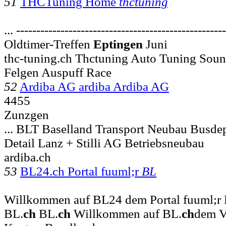
51
THCTuning Home
thctuning
... ---------------------------------------------------
Oldtimer-Treffen
Eptingen
Juni
thc-tuning.ch Thctuning Auto Tuning Sou
Felgen Auspuff Race
52
Ardiba AG ardiba Ardiba AG
4455
Zunzgen
... BLT Baselland Transport Neubau Busde
Detail Lanz + Stilli AG Betriebsneubau
ardiba.ch
53
BL24.ch Portal fuuml;r
BL
Willkommen auf BL24 dem Portal fuuml;r B
BL.
ch
BL.
ch
Willkommen auf BL.
ch
dem V