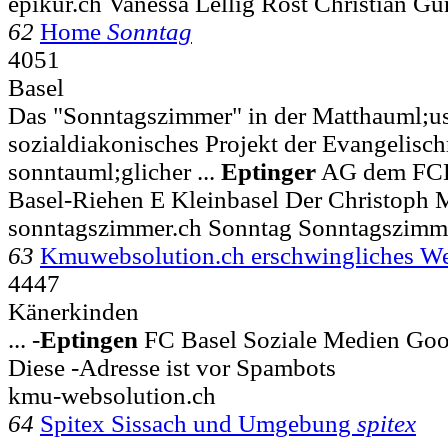
epikur.ch Vanessa Lellig Rost Christian Gü
62
Home
Sonntag
4051
Basel
Das "Sonntagszimmer" in der Matthauml;usk
sozialdiakonisches Projekt der Evangelisch
sonntauml;glicher ...
Eptinger
AG dem FCB
Basel-Riehen E Kleinbasel Der Christoph M
sonntagszimmer.ch Sonntag Sonntagszimm
63
Kmuwebsolution.ch erschwingliches W
4447
Känerkinden
... -
Eptingen
FC Basel Soziale Medien Goo
Diese -Adresse ist vor Spambots
kmu-websolution.ch
64
Spitex Sissach und Umgebung
spitex