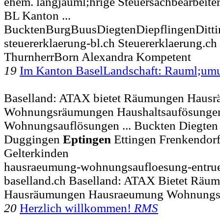
ehem. langjauml;hrige Steuersachbearbeit
BL Kanton ...
BucktenBurgBuusDiegtenDiepflingenDitt
steuererklaerung-bl.ch Steuererklaerung.ch
ThurnherrBorn Alexandra Kompetent
19
Im Kanton BaselLandschaft: Rauml;u
Baselland: ATAX bietet Räumungen Haus
Wohnungsräumungen Haushaltsaufösunge
Wohnungsauflösungen ... Buckten Diegten 
Duggingen
Eptingen
Ettingen Frenkendorf
Gelterkinden
hausraeumung-wohnungsaufloesung-entru
baselland.ch Baselland: ATAX Bietet Räu
Hausräumungen Hausraeumung Wohnung
20
Herzlich willkommen!
RMS