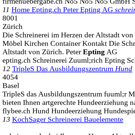
firmenuebergabe.ch No5 No5 No5 GmbH S
11
Home Epting.ch Peter Epting AG
schrei
8001
Zürich
Die Schreinerei im Herzen der Altstadt von
Möbel Kirchen Container Kontakt Die Schr
Altstadt von Zürich. Peter
Epting
AG
epting.ch Schreinerei Zuuml;rich Epting Sc
12
TripleS Das Ausbildungszentrum
Hund
4054
Basel
TripleS das Ausbildungszentrum fuuml;r 
bieten Ihnen artgerechte Hundeerziehung n
flybee.ch Hund Hundeerziehung Hundespie
13
KochSager Schreinerei Bauelemente