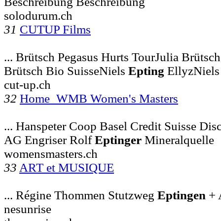
Beschreibung Beschreibung
solodurum.ch
31
CUTUP Films
... Brütsch Pegasus Hurts TourJulia Brütsc
Brütsch Bio SuisseNiels
Epting
EllyzNiel
cut-up.ch
32
Home_WMB Women's Masters
... Hanspeter Coop Basel Credit Suisse Di
AG Engriser Rolf
Eptinger
Mineralquelle
womensmasters.ch
33
ART et MUSIQUE
... Régine Thommen Stutzweg
Eptingen
+ 
nesunrise