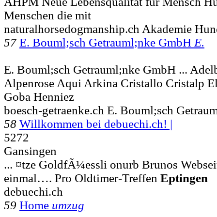
AHPM Neue Lebensqualität für Mensch Hun
Menschen die mit
naturalhorsedogmanship.ch Akademie Hun
57
E. Bouml;sch Getrauml;nke GmbH
E.
E. Bouml;sch Getrauml;nke GmbH ... Adelb
Alpenrose Aqui Arkina Cristallo Cristalp 
Goba Henniez
boesch-getraenke.ch E. Bouml;sch Getra
58
Willkommen bei debuechi.ch! |
5272
Gansingen
... ¤tze GoldfÃ¼essli onurb Brunos Websei
einmal…. Pro Oldtimer-Treffen
Eptingen
debuechi.ch
59
Home
umzug