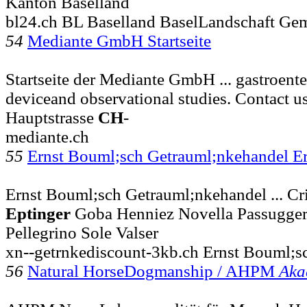
Kanton Baselland
bl24.ch BL Baselland BaselLandschaft Ge
54
Mediante GmbH Startseite
Startseite der Mediante GmbH ... gastroent
deviceand observational studies. Contact 
Hauptstrasse
CH
-
mediante.ch
55
Ernst Bouml;sch Getrauml;nkehandel E
Ernst Bouml;sch Getrauml;nkehandel ... Cr
Eptinger
Goba Henniez Novella Passugger 
Pellegrino Sole Valser
xn--getrnkediscount-3kb.ch Ernst Bouml;s
56
Natural HorseDogmanship / AHPM
Aka