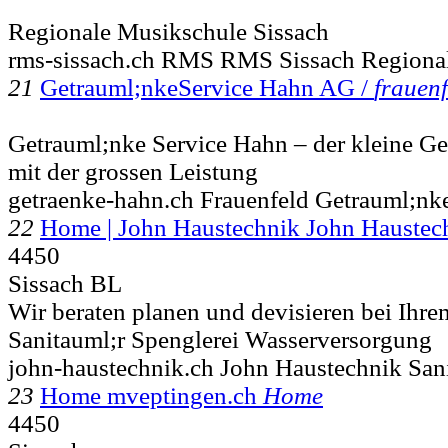
Regionale Musikschule Sissach
rms-sissach.ch RMS RMS Sissach Regiona
21
Getrauml;nkeService Hahn AG /
frauenf
Getrauml;nke Service Hahn – der kleine G
mit der grossen Leistung
getraenke-hahn.ch Frauenfeld Getrauml;nk
22
Home | John Haustechnik John Hauste
4450
Sissach BL
Wir beraten planen und devisieren bei Ihr
Sanitauml;r Spenglerei Wasserversorgung
john-haustechnik.ch John Haustechnik Sani
23
Home mveptingen.ch
Home
4450