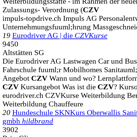
Weiterbildungsstätte - im Rahmen der neue
Zulassungs- Verordnung (
CZV
impuls-topdrive.ch Impuls AG Personalent
Unternehmungsfuuml;hrung Massgeschneid
19
Eurodriver AG | die
CZVKurse
9450
Altstätten SG
Die Eurodriver AG Lastwagen Car und Bus
Fahrschule fuuml;r Mobilhomes Sanitauml;
Angebot
CZV
Wann und wo? Lernplattfo
CZV
Kursangebot Was ist die
CZV
? Kurso
eurodriver.ch CZVKurse Weiterbildung Ber
Weiterbildung Chauffeure
20
Hundeschule SKNKurs Oberwallis Sanita
gmbh
hildbrand
3902