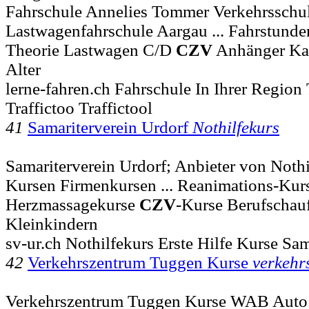
Fahrschule Annelies Tommer Verkehrsschu
Lastwagenfahrschule Aargau ... Fahrstun
Theorie Lastwagen C/D
CZV
Anhänger Ka
Alter
lerne-fahren.ch Fahrschule In Ihrer Regio
Traffictoo Traffictool
41
Samariterverein Urdorf
Nothilfekurs
Samariterverein Urdorf; Anbieter von Not
Kursen Firmenkursen ... Reanimations-Kur
Herzmassagekurse
CZV
-Kurse Berufschauf
Kleinkindern
sv-ur.ch Nothilfekurs Erste Hilfe Kurse Sam
42
Verkehrszentrum Tuggen Kurse
verkehr
Verkehrszentrum Tuggen Kurse WAB Auto M