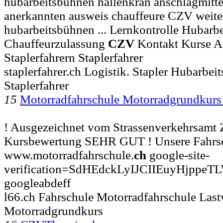
hubarbeitsbühnen hallenkran anschlagmitt
anerkannten ausweis chauffeure CZV weite
hubarbeitsbühnen ... Lernkontrolle Hubar
Chauffeurzulassung
CZV
Kontakt Kurse A
Staplerfahrern Staplerfahrer
staplerfahrer.ch Logistik. Stapler Hubarbe
Staplerfahrer
15
Motorradfahrschule Motorradgrundkur
! Ausgezeichnet vom Strassenverkehrsamt 
Kursbewertung SEHR GUT ! Unsere Fahrschu
www.motorradfahrschule.
ch
google-site-
verification=SdHEdckLyIJCIIEuyHjppeT
googleabdeff
l66.ch Fahrschule Motorradfahrschule Las
Motorradgrundkurs