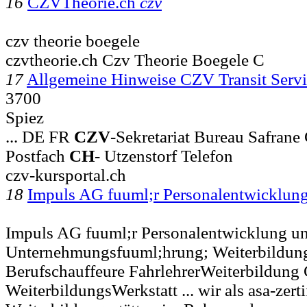
16
CZVTheorie.ch
czv
czv theorie boegele
czvtheorie.ch Czv Theorie Boegele C
17
Allgemeine Hinweise CZV Transit Ser
3700
Spiez
... DE FR
CZV
-Sekretariat Bureau Safran
Postfach
CH
- Utzenstorf Telefon
czv-kursportal.ch
18
Impuls AG fuuml;r Personalentwicklun
Impuls AG fuuml;r Personalentwicklung u
Unternehmungsfuuml;hrung; Weiterbildung
Berufschauffeure FahrlehrerWeiterbildun
WeiterbildungsWerkstatt ... wir als asa-zerti