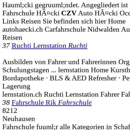
Hauml;cki gegruuml;ndet. Angegliedert ist 
Fahrschule HÃ¤cki
CZV
Auto HÃ¤cki Occ
Links Reisen Sie befinden sich hier Home
autohaecki.ch Carfahrschule Nidwalden A
Reisen
37
Ruchti Lernstation
Ruchti
Ausbilden von Fahrer und Fahrerinnen Org
Schulungstagen ... lernstation Home Kurst
Bordapotheke · BLS & AED Refresher · P
Lagerung
lernstation.ch Ruchti Lernstation Fahrer 
38
Fahrschule Rik
Fahrschule
8212
Neuhausen
Fahrschule fuuml;r alle Kategorien in Scha