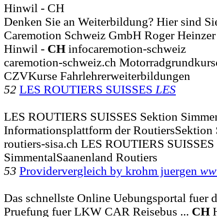
Hinwil - CH
Denken Sie an Weiterbildung? Hier sind Sie r
Caremotion Schweiz GmbH Roger Heinzer 
Hinwil -
CH
infocaremotion-schweiz
caremotion-schweiz.ch Motorradgrundkurse
CZVKurse Fahrlehrerweiterbildungen
52
LES ROUTIERS SUISSES
LES
LES ROUTIERS SUISSES Sektion Simment
Informationsplattform der RoutiersSektio
routiers-sisa.ch LES ROUTIERS SUISSES 
SimmentalSaanenland Routiers
53
Providervergleich by krohm juergen
www
Das schnellste Online Uebungsportal fuer d
Pruefung fuer LKW CAR Reisebus ...
CH
H