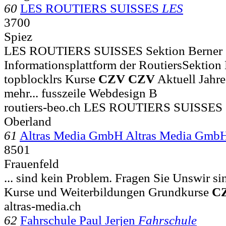
60
LES ROUTIERS SUISSES
LES
3700
Spiez
LES ROUTIERS SUISSES Sektion Berner 
Informationsplattform der RoutiersSektion 
topblocklrs Kurse
CZV
CZV
Aktuell Jahr
mehr... fusszeile Webdesign B
routiers-beo.ch LES ROUTIERS SUISSES 
Oberland
61
Altras Media GmbH Altras Media Gmb
8501
Frauenfeld
... sind kein Problem. Fragen Sie Unswir sin
Kurse und Weiterbildungen Grundkurse
C
altras-media.ch
62
Fahrschule Paul Jerjen
Fahrschule