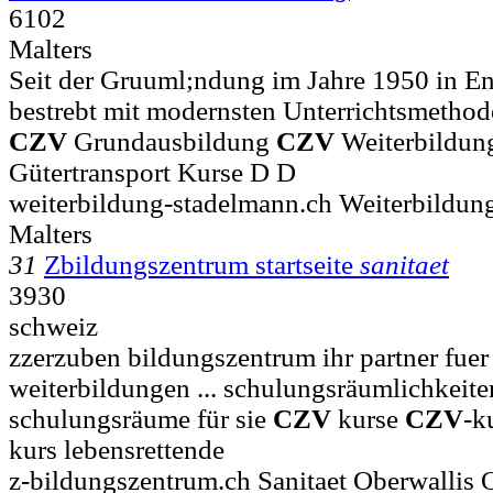
6102
Malters
Seit der Gruuml;ndung im Jahre 1950 in Ent
bestrebt mit modernsten Unterrichtsmethod
CZV
Grundausbildung
CZV
Weiterbildun
Gütertransport Kurse D D
weiterbildung-stadelmann.ch Weiterbildu
Malters
31
Zbildungszentrum startseite
sanitaet
3930
schweiz
zzerzuben bildungszentrum ihr partner fuer
weiterbildungen ... schulungsräumlichkeiten
schulungsräume für sie
CZV
kurse
CZV
-k
kurs lebensrettende
z-bildungszentrum.ch Sanitaet Oberwallis 