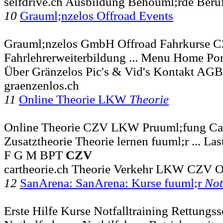
selfdrive.ch Ausbildung Behouml;rde Beru
10
Grauml;nzelos Offroad Events
Grauml;nzelos GmbH Offroad Fahrkurse 
Fahrlehrerweiterbildung ... Menu Home Por
Über Gränzelos Pic's & Vid's Kontakt AG
graenzenlos.ch
11
Online Theorie LKW
Theorie
Online Theorie CZV LKW Pruuml;fung Ca
Zusatztheorie Theorie lernen fuuml;r ... 
F G M BPT
CZV
cartheorie.ch Theorie Verkehr LKW CZV O
12
SanArena: SanArena: Kurse fuuml;r
Not
Erste Hilfe Kurse Notfalltraining Rettungss