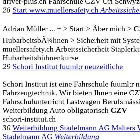
driver-plus.ch Fahrschule CZV Uri Schwyz
28
Start www.muellersafety.ch
Arbeitssiche
Adrian Müller ... + > Start > Ãber mich >
C
HubarbeitsbÃ¼hnen > Sicherheit mit Syst
muellersafety.ch Arbeitssicherheit Stapler
Hubarbeitsbühnenkurse
29
Schori Institut fuuml;r neuzeitliche
Schori Institut ist eine Fahrschule fuuml;r 
Fahrzeugtechnik. Wir bieten Ihnen eine CZ
Fahrschulunterricht Lastwagen Berufsmässi
Weiterbildung Auto obligatorisch
CZV
schori-institut.ch
30
Weiterbildung Stadelmann AG Malters 
Stadelmann AG
Weiterbildung