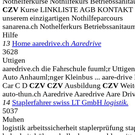
Nothelferkurse Nothilfekurs Betriebssani
CZV
Kurse LINKLISTE AGB KONTAKT Pro
unserem einzigartigen Nothilfeparcours
sanarena.ch Nothelferkurs Betriebssanitaum
Hilfe
13
Home aaredrive.ch
Aaredrive
3628
Uttigen
aaredrive.ch die Fahrschule fuuml;r Uttige
Auto Anhauml;nger Kleinbus ... aare-driv
Car C D
CZV
CZV
Ausbildung
CZV
Weit
auto-thun.ch Aaredrive Aaredrive Aare Dri
14
Staplerfahrer swiss LT GmbH
logistik.
5037
Muhen
logistik arbeitssicherheit staplerprüfung st