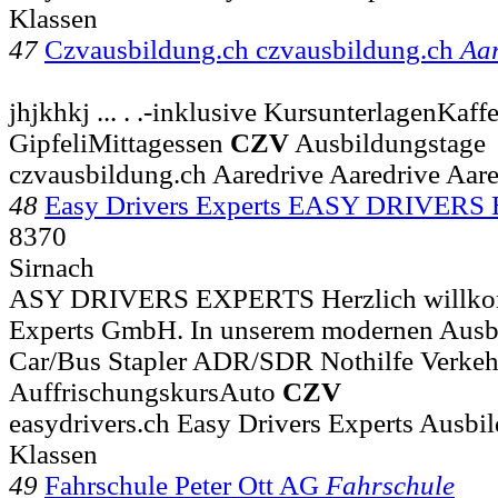
Klassen
47
Czvausbildung.ch czvausbildung.ch
Aar
jhjkhkj ... . .-inklusive KursunterlagenKaff
GipfeliMittagessen
CZV
Ausbildungstage
czvausbildung.ch Aaredrive Aaredrive Aare
48
Easy Drivers Experts EASY DRIVERS
8370
Sirnach
ASY DRIVERS EXPERTS Herzlich willkom
Experts GmbH. In unserem modernen Ausbi
Car/Bus Stapler ADR/SDR Nothilfe Verke
AuffrischungskursAuto
CZV
easydrivers.ch Easy Drivers Experts Ausbil
Klassen
49
Fahrschule Peter Ott AG
Fahrschule