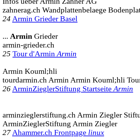
Infos ueber Armin Zahner AG
zahnerag.ch Wandplattenbelaege Bodenpla
24
Armin Grieder Basel
...
Armin
Grieder
armin-grieder.ch
25
Tour d'Armin
Armin
Armin Kouml;hli
tourdarmin.ch Armin Armin Kouml;hli Tou
26
ArminZieglerStiftung Startseite
Armin
arminzieglerstiftung.ch Armin Ziegler Stift
ArminZieglerStiftung Armin Ziegler
27
Ahammer.ch Frontpage
linux