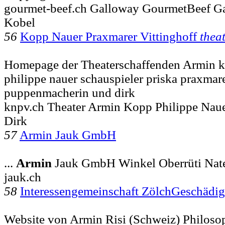
gourmet-beef.ch Galloway GourmetBeef G
Kobel
56
Kopp Nauer Praxmarer Vittinghoff
thea
Homepage der Theaterschaffenden Armin k
philippe nauer schauspieler priska praxmar
puppenmacherin und dirk
knpv.ch Theater Armin Kopp Philippe Naue
Dirk
57
Armin Jauk GmbH
...
Armin
Jauk GmbH Winkel Oberrüti Nate
jauk.ch
58
Interessengemeinschaft ZölchGeschädig
Website von Armin Risi (Schweiz) Philoso