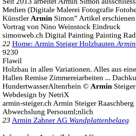
Seit 2013 arbeitet Armin Simon ausschliessl
Medien (Digitale Malerei Fotografie Fotobe
Künstler
Armin
Simon” Artikel erschienen i
Vortrag von Nino Weinstock Eindruck
simonweb.ch Digital Painting Painting Rad
22
Home: Armin Steiger Holzbauten
Armin
9230
Flawil
Holzbau in allen Variationen. Alles aus ei
Hallen Remise Zimmereiarbeiten ... Dachk
HundertwasserAltenrhein ©
Armin
Steiger
Webdesign by NetriX
armin-steiger.ch Armin Steiger Raaschber
Abwechslung Persouml;nlich
23
Armin Zahner AG
Wandplattenbelaeg