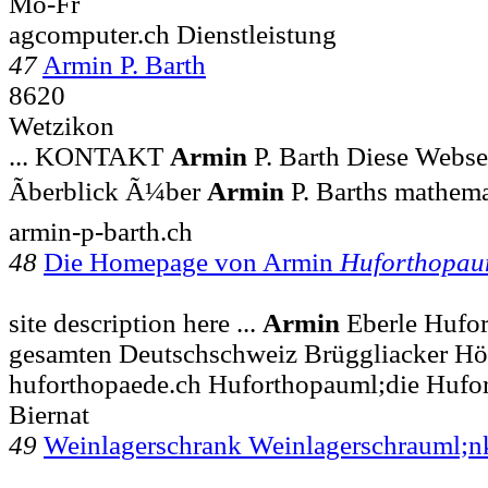
Mo-Fr
agcomputer.ch Dienstleistung
47
Armin P. Barth
8620
Wetzikon
... KONTAKT
Armin
P. Barth Diese Websei
Ãberblick Ã¼ber
Armin
P. Barths mathema
armin-p-barth.ch
48
Die Homepage von Armin
Huforthopau
site description here ...
Armin
Eberle Hufor
gesamten Deutschschweiz Brüggliacker Hö
huforthopaede.ch Huforthopauml;die Hufo
Biernat
49
Weinlagerschrank Weinlagerschrauml;