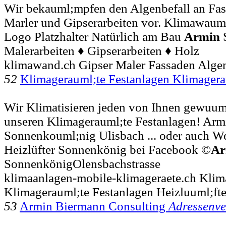
Wir bekauml;mpfen den Algenbefall an Fa
Marler und Gipserarbeiten vor. Klimawauml
Logo Platzhalter Natürlich am Bau
Armin
S
Malerarbeiten ♦ Gipserarbeiten ♦ Holz
klimawand.ch Gipser Maler Fassaden Algen
52
Klimagerauml;te Festanlagen Klimager
Wir Klimatisieren jeden von Ihnen gewuu
unseren Klimagerauml;te Festanlagen! Ar
Sonnenkouml;nig Ulisbach ... oder auch W
Heizlüfter Sonnenkönig bei Facebook ©
Ar
SonnenkönigOlensbachstrasse
klimaanlagen-mobile-klimageraete.ch Klim
Klimagerauml;te Festanlagen Heizluuml;fte
53
Armin Biermann Consulting
Adressenv