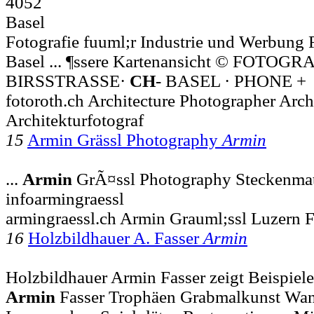
4052
Basel
Fotografie fuuml;r Industrie und Werbung 
Basel ... ¶ssere Kartenansicht © FOTOGR
BIRSSTRASSE·
CH
- BASEL · PHONE +
fotoroth.ch Architecture Photographer Arc
Architekturfotograf
15
Armin Grässl Photography
Armin
...
Armin
GrÃ¤ssl Photography Steckenmatt
infoarmingraessl
armingraessl.ch Armin Grauml;ssl Luzern 
16
Holzbildhauer A. Fasser
Armin
Holzbildhauer Armin Fasser zeigt Beispiele
Armin
Fasser Trophäen Grabmalkunst Wa