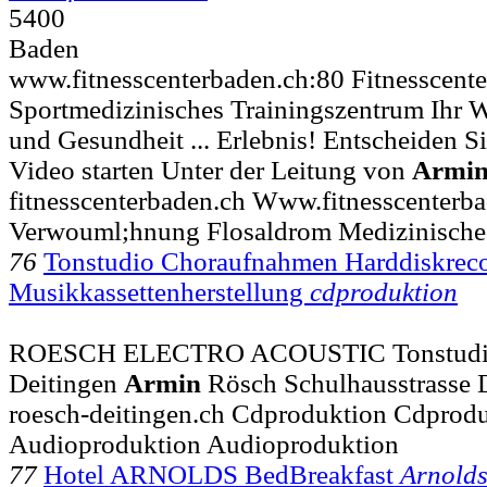
5400
Baden
www.fitnesscenterbaden.ch:80 Fitnesscent
Sportmedizinisches Trainingszentrum Ihr We
und Gesundheit ... Erlebnis! Entscheiden Si
Video starten Unter der Leitung von
Armi
fitnesscenterbaden.ch Www.fitnesscenterb
Verwouml;hnung Flosaldrom Medizinisch
76
Tonstudio Choraufnahmen Harddiskrec
Musikkassettenherstellung
cdproduktion
ROESCH ELECTRO ACOUSTIC Tonstudio D
Deitingen
Armin
Rösch Schulhausstrasse
roesch-deitingen.ch Cdproduktion Cdprod
Audioproduktion Audioproduktion
77
Hotel ARNOLDS BedBreakfast
Arnold