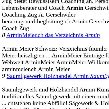
Zug bietet Bewusstsein Coaching an. Persou
Lebensberater und Coach
Armin
Gerschwil
Coaching Zug A. Gerschwiler
beratung-und-begleitung.ch Armin Gerschw
Coach Zug
8
ArminMeier.ch das Verzeichnis
Armin
Armin Meier Schweiz: Verzeichnis fuuml;r 
Meier heiszlig;en ... ArminMeier Einträge f
Webwelt ArminMeier ArminMeier Willko
arminmeier.ch Armin Meier
9
Sauml;gewerk Holzhandel Armin
Sauml;
Sauml;gewerk und Holzhandel Armin Kunz i
traditionelles Sauml;gewerk mit einem mo
... entstehen keine Abfälle! Sägewerk & H