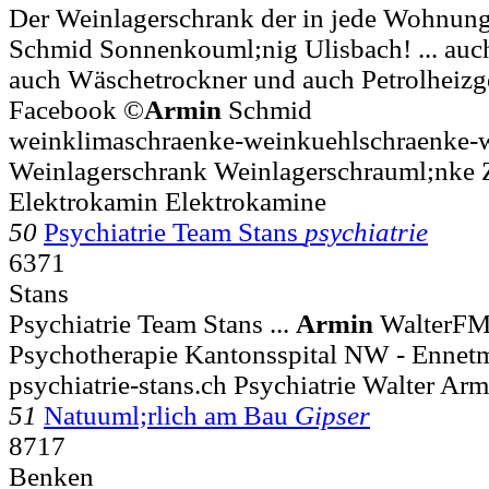
Der Weinlagerschrank der in jede Wohnung
Schmid Sonnenkouml;nig Ulisbach! ... auc
auch Wäschetrockner und auch Petrolheizg
Facebook ©
Armin
Schmid
weinklimaschraenke-weinkuehlschraenke-w
Weinlagerschrank Weinlagerschrauml;nke
Elektrokamin Elektrokamine
50
Psychiatrie Team Stans
psychiatrie
6371
Stans
Psychiatrie Team Stans ...
Armin
WalterFMH
Psychotherapie Kantonsspital NW - Ennetm
psychiatrie-stans.ch Psychiatrie Walter Ar
51
Natuuml;rlich am Bau
Gipser
8717
Benken