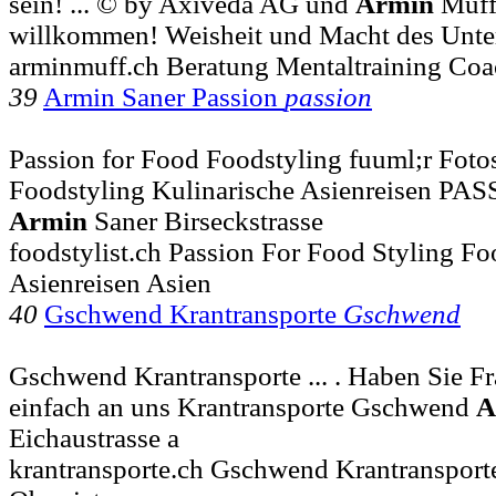
sein! ... © by Axiveda AG und
Armin
Muff
willkommen! Weisheit und Macht des Unte
arminmuff.ch Beratung Mentaltraining Coa
39
Armin Saner Passion
passion
Passion for Food Foodstyling fuuml;r Fotos
Foodstyling Kulinarische Asienreisen 
Armin
Saner Birseckstrasse
foodstylist.ch Passion For Food Styling Fo
Asienreisen Asien
40
Gschwend Krantransporte
Gschwend
Gschwend Krantransporte ... . Haben Sie F
einfach an uns Krantransporte Gschwend
A
Eichaustrasse a
krantransporte.ch Gschwend Krantranspor