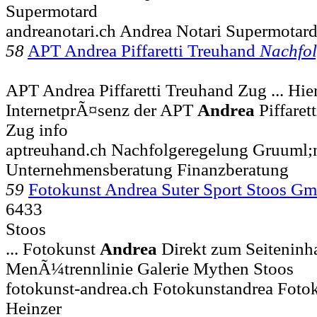
Supermotard
andreanotari.ch Andrea Notari Supermotar
58
APT Andrea Piffaretti Treuhand
Nachfol
APT Andrea Piffaretti Treuhand Zug ... Hier
InternetprÃ¤senz der APT
Andrea
Piffaret
Zug info
aptreuhand.ch Nachfolgeregelung Gruuml
Unternehmensberatung Finanzberatung
59
Fotokunst Andrea Suter Sport Stoos G
6433
Stoos
... Fotokunst
Andrea
Direkt zum Seitenin
MenÃ¼trennlinie Galerie Mythen Stoos
fotokunst-andrea.ch Fotokunstandrea Foto
Heinzer