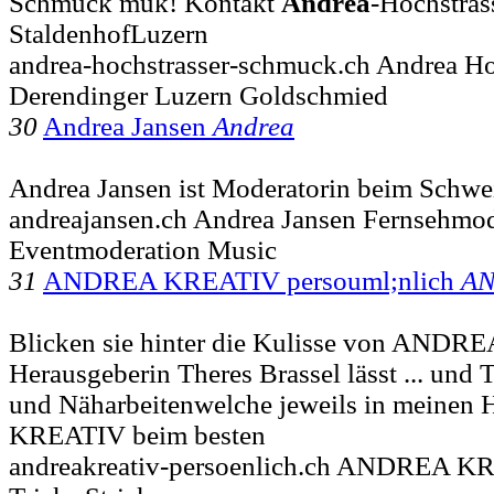
Schmuck mük! Kontakt
Andrea
-Hochstra
StaldenhofLuzern
andrea-hochstrasser-schmuck.ch Andrea Ho
Derendinger Luzern Goldschmied
30
Andrea Jansen
Andrea
Andrea Jansen ist Moderatorin beim Schwe
andreajansen.ch Andrea Jansen Fernsehmod
Eventmoderation Music
31
ANDREA KREATIV persouml;nlich
A
Blicken sie hinter die Kulisse von ANDR
Herausgeberin Theres Brassel lässt ... und T
und Näharbeitenwelche jeweils in meinen 
KREATIV beim besten
andreakreativ-persoenlich.ch ANDREA K