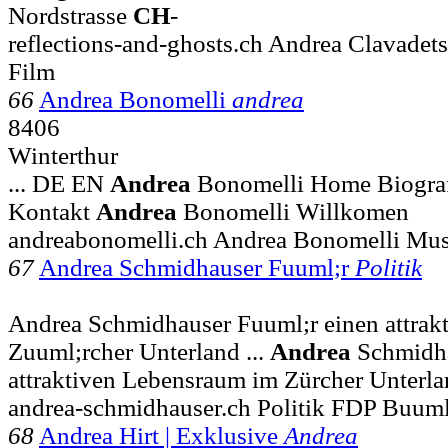
Nordstrasse
CH
-
reflections-and-ghosts.ch Andrea Clavadet
Film
66
Andrea Bonomelli
andrea
8406
Winterthur
... DE EN
Andrea
Bonomelli Home Biograf
Kontakt
Andrea
Bonomelli Willkomen
andreabonomelli.ch Andrea Bonomelli Mus
67
Andrea Schmidhauser Fuuml;r
Politik
Andrea Schmidhauser Fuuml;r einen attrak
Zuuml;rcher Unterland ...
Andrea
Schmidha
attraktiven Lebensraum im Zürcher Unterl
andrea-schmidhauser.ch Politik FDP Buuml
68
Andrea Hirt | Exklusive
Andrea