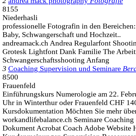
2
andrea mack photography
Fotografie
8155
Niederhasli
professionelle Fotografin in den Bereichen:
Baby, Schwangerschaft und Hochzeit..
andreamack.ch Andrea Regularfont Shootin
Grotesk Lightfont Dank Familie The Arbe
Schwangerschaftsshooting Anfang
3
Coaching Supervision und Seminare
Ber
8500
Frauenfeld
Einführungskurs Numerologie am 22. Febru
Uhr in Winterthur oder Frauenfeld CHF 140
Kursdokumentation Möchten Sie mehr über 
workandlifebalance.ch Seminare Coachin
Dokument Acrobat Coach Adobe Website