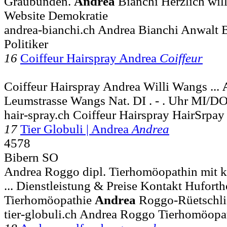
Graubünden.
Andrea
Bianchi Herzlich wi
Website Demokratie
andrea-bianchi.ch Andrea Bianchi Anwalt 
Politiker
16
Coiffeur Hairspray Andrea
Coiffeur
Coiffeur Hairspray Andrea Willi Wangs ...
Leumstrasse Wangs Nat. DI . - . Uhr MI/DO
hair-spray.ch Coiffeur Hairspray HairSrpay
17
Tier Globuli | Andrea
Andrea
4578
Bibern SO
Andrea Roggo dipl. Tierhomöopathin mit k
... Dienstleistung & Preise Kontakt Hufort
Tierhomöopathie
Andrea
Roggo-Rüetschli 
tier-globuli.ch Andrea Roggo Tierhomöopa