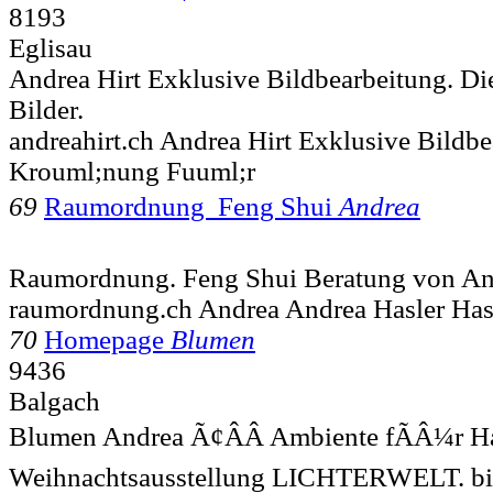
8193
Eglisau
Andrea Hirt Exklusive Bildbearbeitung. D
Bilder.
andreahirt.ch Andrea Hirt Exklusive Bildb
Krouml;nung Fuuml;r
69
Raumordnung  Feng Shui
Andrea
Raumordnung. Feng Shui Beratung von An
raumordnung.ch Andrea Andrea Hasler Hasl
70
Homepage
Blumen
9436
Balgach
Blumen Andrea Ã¢ÂÂ Ambiente fÃÂ¼r Hau
Weihnachtsausstellung LICHTERWELT. bi