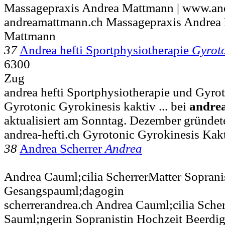
Massagepraxis Andrea Mattmann | www.an
andreamattmann.ch Massagepraxis Andrea
Mattmann
37
Andrea hefti Sportphysiotherapie
Gyrot
6300
Zug
andrea hefti Sportphysiotherapie und Gyro
Gyrotonic Gyrokinesis kaktiv ... bei
andre
aktualisiert am Sonntag. Dezember gründe
andrea-hefti.ch Gyrotonic Gyrokinesis Kak
38
Andrea Scherrer
Andrea
Andrea Cauml;cilia ScherrerMatter Soprani
Gesangspauml;dagogin
scherrerandrea.ch Andrea Cauml;cilia Sche
Sauml;ngerin Sopranistin Hochzeit Beerdi