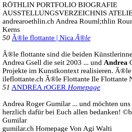
RÖTHLIN PORTFOLIO BIOGRAFIE
AUSSTELLUNGSVERZEICHNIS ATELI
andrearoethlin.ch Andrea Rouml;thlin Roum
Kerns
50
Ã®le flottante | Nica
Ã®le
Ã®le flottante sind die beiden Künstlerinn
Andrea Gsell die seit 2003 ... und
Andrea
G
Projekte im Kunstkontext realisieren. Ã®le f
ileflottante.ch Ã®le Flottante Ile Flottante 
51
ANDREA rOGER
Homepage
Andrea Roger Gumilar ... und möchten uns
herzlich dafür bei Euch allen bedanken! ©
Gumilar
gumilar.ch Homepage Von Agi Walti