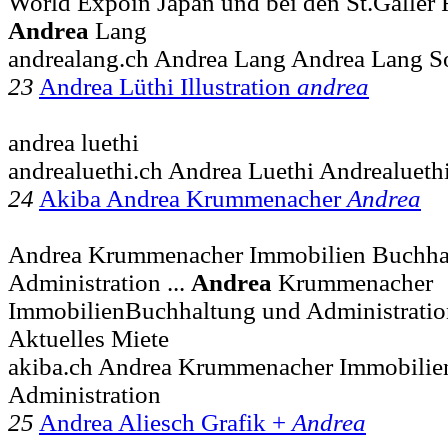
World Expoin Japan und bei den St.Galler Fe
Andrea
Lang
andrealang.ch Andrea Lang Andrea Lang S
23
Andrea Lüthi Illustration
andrea
andrea luethi
andrealuethi.ch Andrea Luethi Andrealueth
24
Akiba Andrea Krummenacher
Andrea
Andrea Krummenacher Immobilien Buchha
Administration ...
Andrea
Krummenacher
ImmobilienBuchhaltung und Administrati
Aktuelles Miete
akiba.ch Andrea Krummenacher Immobilie
Administration
25
Andrea Aliesch Grafik +
Andrea