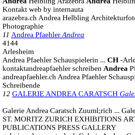
Andrea
Helbling Arazebra
Andrea
Helblin
Kontakt web by internauta
arazebra.ch Andrea Helbling Architekturfot
Photographie
11
Andrea Pfaehler
Andrea
4144
Arlesheim
Andrea Pfaehler Schauspielerin ...
CH
-Arl
kontaktandreapfaehler schreiben
Andrea
Pf
andreapfaehler.ch Andrea Pfaehler Schauspi
Schreibende
12
GALERIE ANDREA CARATSCH
Gale
Galerie Andrea Caratsch Zuuml;rich ... Gal
ST. MORITZ ZURICH EXHIBITIONS AR
PUBLICATIONS PRESS GALLERY