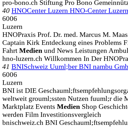
pro-bono.ch Stiftung Pro Bono Gemeinnüt
40
HNOCenter Luzern HNO-Center Luzer
6006
Luzern
HNOPraxis Prof. Dr. med. Marcus M. Maass
Captain Kirk Entdeckung eines Problems Fr
Fahrt
Medien
und News Leistungen Ambul
hno-luzern.ch Willkommen In Der HNOPra
41
BNISchweiz Uuml;ber BNI nambu Gm
6006
Luzern
BNI ist DIE Geschauml;ftsempfehlungsorga
weltweit grouml;ssten Nutzen fuuml;r die Mi
Marktplatz Events
Medien
Shop Geschichte
werden Film Investitionsvergleich
bnischweiz.ch BNI Geschauml;ftsempfehlu