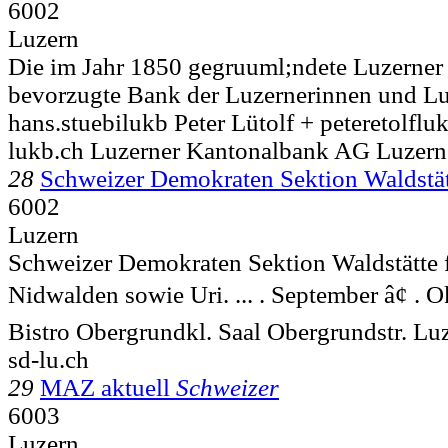
6002
Luzern
Die im Jahr 1850 gegruuml;ndete Luzerner 
bevorzugte Bank der Luzernerinnen und Luze
hans.stuebilukb Peter Lütolf + peteretolf
lukb.ch Luzerner Kantonalbank AG Luzern
28
Schweizer Demokraten Sektion Waldstät
6002
Luzern
Schweizer Demokraten Sektion Waldstätte 
Nidwalden sowie Uri. ... . September â¢ . 
Bistro Obergrundkl. Saal Obergrundstr.
Lu
sd-lu.ch
29
MAZ aktuell
Schweizer
6003
Luzern