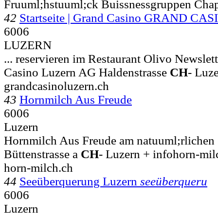
Fruuml;hstuuml;ck Buissnessgruppen Chap
42
Startseite | Grand Casino GRAND C
6006
LUZERN
... reservieren im Restaurant Olivo Newsle
Casino Luzern AG Haldenstrasse
CH
-
Luze
grandcasinoluzern.ch
43
Hornmilch Aus Freude
6006
Luzern
Hornmilch Aus Freude am natuuml;rlichen 
Büttenstrasse a
CH
-
Luzern + infohorn-mi
horn-milch.ch
44
Seeüberquerung Luzern
seeüberqueru
6006
Luzern