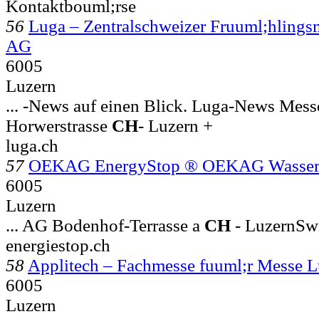
Kontaktbouml;rse
56
Luga – Zentralschweizer Fruuml;hling
AG
6005
Luzern
... -News auf einen Blick. Luga-News Mes
Horwerstrasse
CH
-
Luzern +
luga.ch
57
OEKAG EnergyStop ® OEKAG Wasser
6005
Luzern
... AG Bodenhof-Terrasse a
CH
-
LuzernSwi
energiestop.ch
58
Applitech – Fachmesse fuuml;r Messe 
6005
Luzern