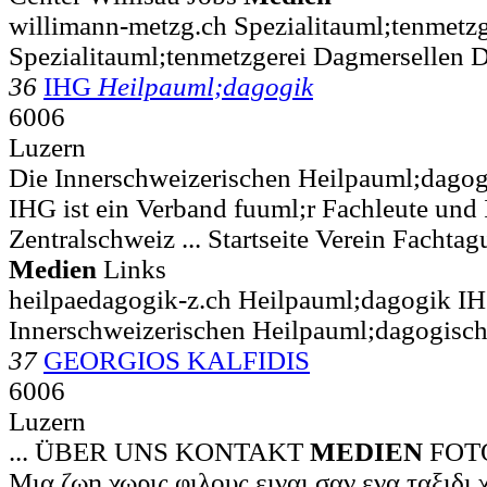
willimann-metzg.ch Spezialitauml;tenmetz
Spezialitauml;tenmetzgerei Dagmersellen 
36
IHG
Heilpauml;dagogik
6006
Luzern
Die Innerschweizerischen Heilpauml;dagog
IHG ist ein Verband fuuml;r Fachleute und I
Zentralschweiz ... Startseite Verein Fachta
Medien
Links
heilpaedagogik-z.ch Heilpauml;dagogik I
Innerschweizerischen Heilpauml;dagogisch
37
GEORGIOS KALFIDIS
6006
Luzern
... ÜBER UNS KONTAKT
MEDIEN
FOT
Μια ζωη χωρις φιλους ειναι σαν ενα ταξιδι 