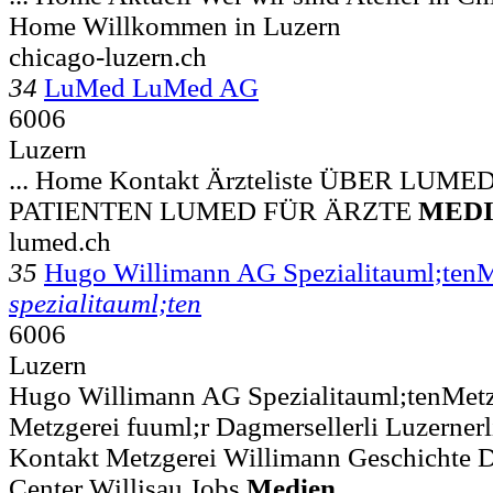
Home Willkommen in Luzern
chicago-luzern.ch
34
LuMed LuMed AG
6006
Luzern
... Home Kontakt Ärzteliste ÜBER LU
PATIENTEN LUMED FÜR ÄRZTE
MED
lumed.ch
35
Hugo Willimann AG Spezialitauml;te
spezialitauml;ten
6006
Luzern
Hugo Willimann AG Spezialitauml;tenMetz
Metzgerei fuuml;r Dagmersellerli Luzernerli
Kontakt Metzgerei Willimann Geschichte
Center Willisau Jobs
Medien