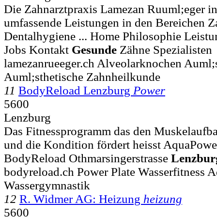
Die Zahnarztpraxis Lamezan Ruuml;eger in
umfassende Leistungen in den Bereichen 
Dentalhygiene ... Home Philosophie Leistu
Jobs Kontakt
Gesunde
Zähne Spezialisten
lamezanrueeger.ch Alveolarknochen Auml;s
Auml;sthetische Zahnheilkunde
11
BodyReload Lenzburg
Power
5600
Lenzburg
Das Fitnessprogramm das den Muskelaufba
und die Kondition fördert heisst AquaPower
BodyReload Othmarsingerstrasse
Lenzbur
bodyreload.ch Power Plate Wasserfitness 
Wassergymnastik
12
R. Widmer AG: Heizung
heizung
5600