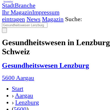
kostenlos
StadtBranche
Ihr Magazin
Impressum
eintragen
News
Magazin
Suche:
Gesundheitswesen in Lenzbur
Schweiz
Gesundheitswesen Lenzburg
5600 Aargau
Start
›
Aargau
›
Lenzburg
(
5600
)