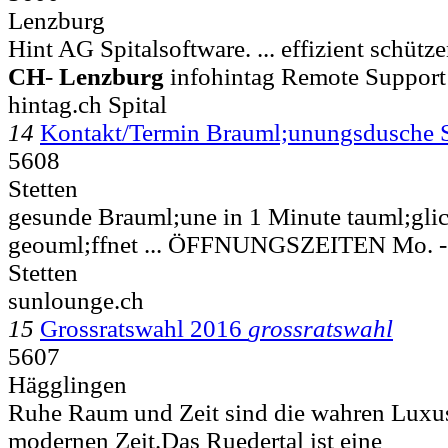
Lenzburg
Hint AG Spitalsoftware. ... effizient sch
CH
-
Lenzburg
infohintag Remote Support 
hintag.ch Spital
14
Kontakt/Termin Brauml;unungsdusche 
5608
Stetten
gesunde Brauml;une in 1 Minute tauml;glic
geouml;ffnet ... ÖFFNUNGSZEITEN Mo. - Fr
Stetten
sunlounge.ch
15
Grossratswahl 2016
grossratswahl
5607
Hägglingen
Ruhe Raum und Zeit sind die wahren Luxus
modernen Zeit.Das Ruedertal ist eine