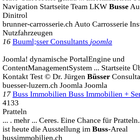
Navigation Startseite Team LKW
Busse
Auf
Dinitrol
brunner-carrosserie.ch Auto Carrosserie In
Nutzfahrzeugen
16
Buuml;sser Consultants
joomla
Joomla! dynamische PortalEngine und
ContentManagementSystem ... Startseite Üb
Kontakt Test © Dr. Jürgen
Büsser
Consult
buesser-luzern.ch Joomla Joomla
17
Buss Immobilien Buss Immobilien + Se
4133
Pratteln
... . mehr ... Ceres. Eine Chance für Prattel
ist heute die Ausstellung im
Buss
-Areal
bussimmobilien.ch