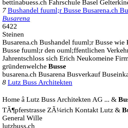
bettinabuess.ch Fahrschule Basel Gelterkin
7
Bushandel fuuml;r Busse Busarena.ch 
Busarena
6422
Steinen
Busarena.ch Bushandel fuuml;r Busse wie 
Busse fuuml;r den ouml;ffentlichen Verkehr
Jahrentschloss sich Erich Neukomeine Firm
gründenwelche
Busse
busarena.ch Busarena Busverkauf Buseink
8
Lutz Buss Architekten
Home â Lutz Buss Architekten AG ... &
Bu
TÃ¶pferstrasse ZÃ¼rich Kontakt Lutz &
B
General Wille
lutzbuss.ch