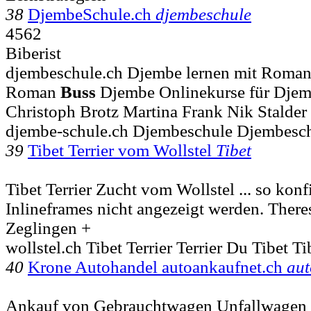
38
DjembeSchule.ch
djembeschule
4562
Biberist
djembeschule.ch Djembe lernen mit Roman B
Roman
Buss
Djembe Onlinekurse für Djemb
Christoph Brotz Martina Frank Nik Stalder
djembe-schule.ch Djembeschule Djembes
39
Tibet Terrier vom Wollstel
Tibet
Tibet Terrier Zucht vom Wollstel ... so konf
Inlineframes nicht angezeigt werden. Ther
Zeglingen +
wollstel.ch Tibet Terrier Terrier Du Tibet Ti
40
Krone Autohandel autoankaufnet.ch
aut
Ankauf von Gebrauchtwagen Unfallwagen 