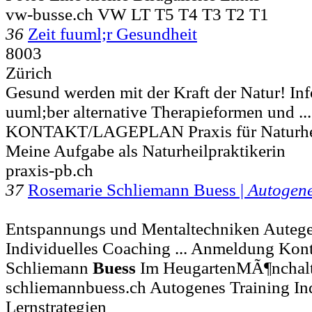
vw-busse.ch VW LT T5 T4 T3 T2 T1
36
Zeit fuuml;r Gesundheit
8003
Zürich
Gesund werden mit der Kraft der Natur! Info
uuml;ber alternative Therapieformen und
KONTAKT/LAGEPLAN Praxis für Naturhe
Meine Aufgabe als Naturheilpraktikerin
praxis-pb.ch
37
Rosemarie Schliemann Buess |
Autogen
Entspannungs und Mentaltechniken Autege
Individuelles Coaching ... Anmeldung Kon
Schliemann
Buess
Im HeugartenMÃ¶nchal
schliemannbuess.ch Autogenes Training In
Lernstrategien