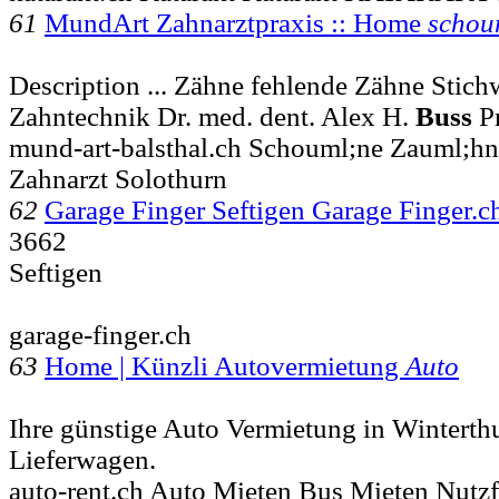
61
MundArt Zahnarztpraxis :: Home
schou
Description ... Zähne fehlende Zähne Stich
Zahntechnik Dr. med. dent. Alex H.
Buss
Pr
mund-art-balsthal.ch Schouml;ne Zauml;hn
Zahnarzt Solothurn
62
Garage Finger Seftigen Garage Finger.
3662
Seftigen
garage-finger.ch
63
Home | Künzli Autovermietung
Auto
Ihre günstige Auto Vermietung in Winterth
Lieferwagen.
auto-rent.ch Auto Mieten Bus Mieten Nutz