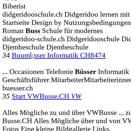
Biberist
didgeridooschule.ch Didgeridoo lernen mit
Startseite Design by Nutzungsbedingunge
Roman
Buss
Schule für modernes
didgeridoo-schule.ch Didgeridooschule Di
Djembeschule Djembeschule
34
Buuml;sser Informatik CH8474
... Occasionen Telefonie
Büsser
Informatik 
Geschäftsführer MitarbeiterMitarbeiterinne
buesser.ch
35
Start VWBusse.CH
VW
Alles Mögliche zu und über VWBusse ... zu
Busse.CH Alles Mögliche über und von V
Fotos Eine kleine Bildgallerie Links