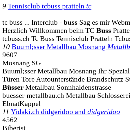
9
Tennisclub tcbuss pratteln
tc
tc buss ... Interclub -
buss
Sag es mir Webm
Herzlich Willkommen beim TC
Buss
Pratt
tcbuss.ch Tc Buss Tennisclub Pratteln Tcbu
10
Buuml;sser Metallbau Mosnang
Metall
9607
Mosnang SG
Buuml;sser Metallbau Mosnang Ihr Spezialis
Türen Tore Autounterstände Brandschutz S
Büsser
Metallbau Sonnhaldenstrasse
buesser-metallbau.ch Metallbau Schlosser
EbnatKappel
11
Yidaki.ch didgeridoo and
didgeridoo
4562
Biberist