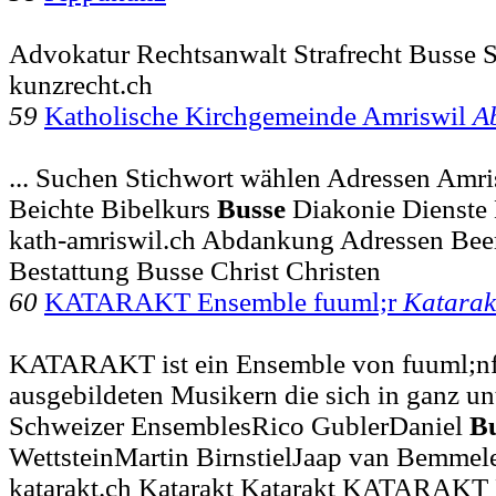
Advokatur Rechtsanwalt Strafrecht Busse 
kunzrecht.ch
59
Katholische Kirchgemeinde Amriswil
A
... Suchen Stichwort wählen Adressen Amri
Beichte Bibelkurs
Busse
Diakonie Dienste 
kath-amriswil.ch Abdankung Adressen Be
Bestattung Busse Christ Christen
60
KATARAKT Ensemble fuuml;r
Katarak
KATARAKT ist ein Ensemble von fuuml;nf 
ausgebildeten Musikern die sich in ganz unt
Schweizer EnsemblesRico GublerDaniel
B
WettsteinMartin BirnstielJaap van Bemmel
katarakt.ch Katarakt Katarakt KATARAKT