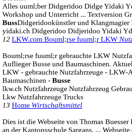
Alles uuml;ber Didgeridoo Didge Yidaki 
Workshop und Unterricht ... Textversion Grü
Buss
Didgeridookünstler und Klangmagier
yidaki.ch Didgeridoo Didjeridoo Yidaki Yd
12
LKW.com Bouml;rse fuuml;r LKW
Nut
Bouml;rse fuuml;r gebrauchte LKW Nutzf
Auflieger Busse und Baumaschinen. Aktuel
LKW - gebrauchte Nutzfahrzeuge - LKW-An
Baumaschinen -
Busse
lkw.ch Nutzfahrzeuge Nutzfahrzeug Gebr
Lkw Nutzfahrzeuge Trucks
13
Home
Wirtschaftsmittel
Dies ist die Webseite von Thomas Buesser L
an der Kantonsschule Sargans. ... Webseite