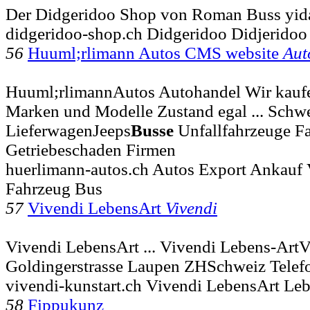
Der Didgeridoo Shop von Roman Buss yid
didgeridoo-shop.ch Didgeridoo Didjeridoo
56
Huuml;rlimann Autos CMS website
Aut
Huuml;rlimannAutos Autohandel Wir kaufen
Marken und Modelle Zustand egal ... Schwe
LieferwagenJeeps
Busse
Unfallfahrzeuge F
Getriebeschaden Firmen
huerlimann-autos.ch Autos Export Ankauf 
Fahrzeug Bus
57
Vivendi LebensArt
Vivendi
Vivendi LebensArt ... Vivendi Lebens-Art
Goldingerstrasse Laupen ZHSchweiz Telef
vivendi-kunstart.ch Vivendi LebensArt Le
58
Fippukunz