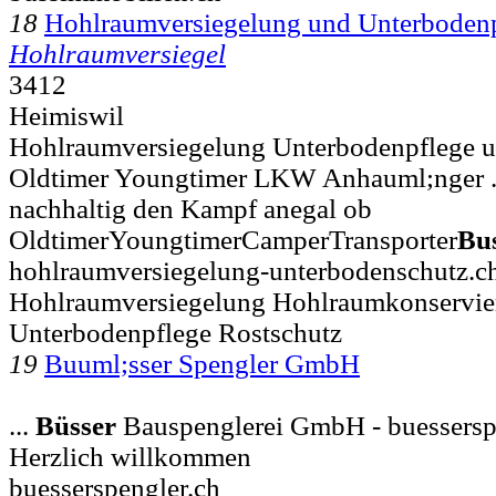
18
Hohlraumversiegelung und Unterbodenp
Hohlraumversiegel
3412
Heimiswil
Hohlraumversiegelung Unterbodenpflege u
Oldtimer Youngtimer LKW Anhauml;nger ..
nachhaltig den Kampf anegal ob
OldtimerYoungtimerCamperTransporter
Bu
hohlraumversiegelung-unterbodenschutz.c
Hohlraumversiegelung Hohlraumkonservie
Unterbodenpflege Rostschutz
19
Buuml;sser Spengler GmbH
...
Büsser
Bauspenglerei GmbH - buessersp
Herzlich willkommen
buesserspengler.ch