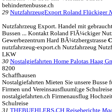
behindertenbusse.ch
29
NutzfahrzeugExport Roland Flückiger
N
Nutzfahrzeug Export. Handel mit gebrauch
Bussen ... Kontakt Roland FlÃ¼ckiger N
Gewerbezentrum Hard BÃ¼tzbergstrasse
nutzfahrzeug-export.ch Nutzfahrzeug Nutz
LKW
30
Nostalgiefahrten Home Palotas Haag 
8200
Schaffhausen
Nostalgiefahrten Mieten Sie unsere Busse 
Firmen und Vereinsausfluuml;ge Schulreis
nostalgiefahrten.ch Firmenausflug Hochzeit
Schulreise
31
THEBUEHLERS.CH Reiseberichte
Mad