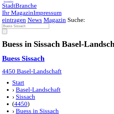
kostenlos
StadtBranche
Ihr Magazin
Impressum
eintragen
News
Magazin
Suche:
Buess in Sissach Basel-Landsc
Buess Sissach
4450 Basel-Landschaft
Start
›
Basel-Landschaft
›
Sissach
(
4450
)
›
Buess in Sissach