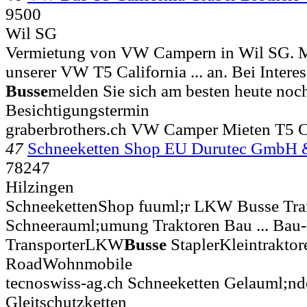
9500
Wil SG
Vermietung von VW Campern in Wil SG. Mi
unserer VW T5 California ... an. Bei Intere
Busse
melden Sie sich am besten heute noc
Besichtigungstermin
graberbrothers.ch VW Camper Mieten T5 
47
Schneeketten Shop EU Durutec GmbH 
78247
Hilzingen
SchneekettenShop fuuml;r LKW Busse Tra
Schneerauml;umung Traktoren Bau ... Ba
TransporterLKW
Busse
StaplerKleintrakto
RoadWohnmobile
tecnoswiss-ag.ch Schneeketten Gelauml;nd
Gleitschutzketten