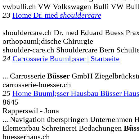
vwbulli.ch VW Volkswagen Bulli VW Bull
23
Home Dr. med
shouldercare
shouldercare.ch Dr. med Eduard Buess Prax
orthopauml;dische Chirurgie
shoulder-care.ch Shouldercare Bern Schult
24
Carrosserie Buuml;sser | Startseite
... Carrosserie
Büsser
GmbH Ziegelbrückst
carrosserie-buesser.ch
25
Home Buuml;sser Hausbau Büsser Hau
8645
Rapperswil - Jona
... Navigation überspringen Unternehmen
Elementbau Schreinerei Bedachungen
Büss
buesserhaus.ch