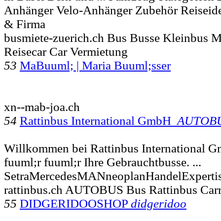
Anhänger Velo-Anhänger Zubehör Reiseid
& Firma
busmiete-zuerich.ch Bus Busse Kleinbus 
Reisecar Car Vermietung
53
MaBuuml; | Maria Buuml;sser
xn--mab-joa.ch
54
Rattinbus International GmbH ­
AUTOB
Willkommen bei Rattinbus International G
fuuml;r fuuml;r Ihre Gebrauchtbusse. ...
SetraMercedesMANneoplanHandelExpert
rattinbus.ch AUTOBUS Bus Rattinbus Carr
55
DIDGERIDOOSHOP
didgeridoo