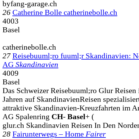
byfang-garage.ch
26
Catherine Bolle catherinebolle.ch
4003
Basel
catherinebolle.ch
27
Reisebuuml;ro fuuml;r Skandinavien: 
AG
Skandinavien
4009
Basel
Das Schweizer Reisebuuml;ro Glur Reisen i
Jahren auf SkandinavienReisen spezialisiert
attraktive Skandinavien-Kreuzfahrten im 
AG Spalenring
CH
-
Basel
+ (
glur.ch Skandinavien Reisen In Den Norde
28
Fairunterwegs – Home
Fairer