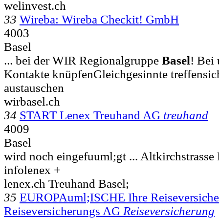
welinvest.ch
33
Wireba: Wireba Checkit! GmbH
4003
Basel
... bei der WIR Regionalgruppe
Basel
! Bei
Kontakte knüpfenGleichgesinnte treffensic
austauschen
wirbasel.ch
34
START Lenex Treuhand AG
treuhand
4009
Basel
wird noch eingefuuml;gt ... Altkirchstrasse
infolenex +
lenex.ch Treuhand Basel;
35
EUROPAuml;ISCHE Ihre Reiseversic
Reiseversicherungs AG
Reiseversicherung