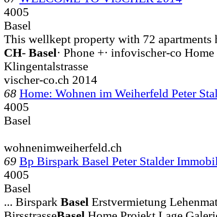
4005
Basel
This wellkept property with 72 apartments ha
CH
-
Basel
· Phone +· infovischer-co Home 
Klingentalstrasse
vischer-co.ch 2014
68
Home: Wohnen im Weiherfeld Peter Sta
4005
Basel
wohnenimweiherfeld.ch
69
Bp Birspark Basel Peter Stalder Immobi
4005
Basel
... Birspark
Basel
Erstvermietung Lehenmatt
Birsstrasse
Basel
Home Projekt Lage Galeri