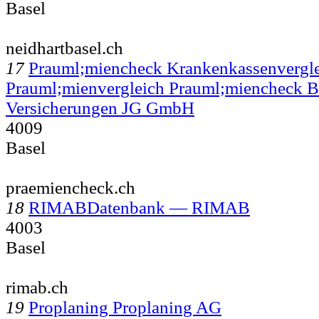
Basel
neidhartbasel.ch
17
Prauml;miencheck Krankenkassenvergl
Prauml;mienvergleich Prauml;miencheck B
Versicherungen JG GmbH
4009
Basel
praemiencheck.ch
18
RIMABDatenbank — RIMAB
4003
Basel
rimab.ch
19
Proplaning Proplaning AG