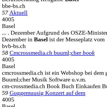
bbe-bs.ch
57
Aktuell
4005
Basel
... . Dezember Aufgrund des OSZE-Ministerr
Dezember in
Basel
ist der Messeplatz vom
bvb-bs.ch
58
Cmcrossmedia.ch buuml;cher
book
4005
Basel
cmcrossmedia.ch ist ein Webshop bei dem g
Buuml;cher Musik Software u.v.m.
cm-crossmedia.ch Book Buch Einkaufen B
59
Guggemuusig Konzert auf dem
4005
Basel