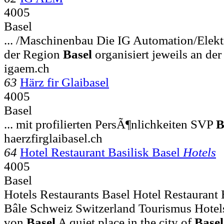
4005
Basel
... /Maschinenbau Die IG Automation/Elek
der Region
Basel
organisiert jeweils an der
igaem.ch
63
Härz fir Glaibasel
4005
Basel
... mit profilierten PersÃ¶nlichkeiten SVP
B
haerzfirglaibasel.ch
64
Hotel Restaurant Basilisk Basel
Hotels
4005
Basel
Hotels Restaurants Basel Hotel Restaurant 
Bâle Schweiz Switzerland Tourismus Hotels
von
Basel
A quiet place in the city of
Basel