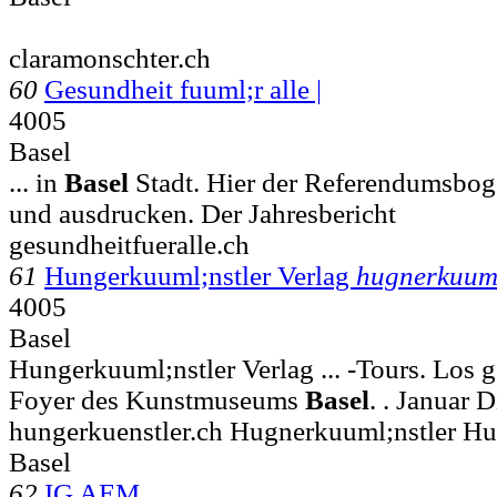
claramonschter.ch
60
Gesundheit fuuml;r alle |
4005
Basel
... in
Basel
Stadt. Hier der Referendumsbog
und ausdrucken. Der Jahresbericht
gesundheitfueralle.ch
61
Hungerkuuml;nstler Verlag
hugnerkuuml
4005
Basel
Hungerkuuml;nstler Verlag ... -Tours. Los ge
Foyer des Kunstmuseums
Basel
. . Januar 
hungerkuenstler.ch Hugnerkuuml;nstler Hu
Basel
62
IG AEM