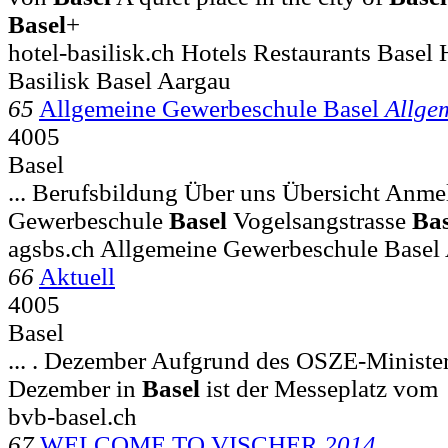
Basel
+
hotel-basilisk.ch Hotels Restaurants Basel 
Basilisk Basel Aargau
65
Allgemeine Gewerbeschule Basel
Allge
4005
Basel
... Berufsbildung Über uns Übersicht Anme
Gewerbeschule
Basel
Vogelsangstrasse
Bas
agsbs.ch Allgemeine Gewerbeschule Base
66
Aktuell
4005
Basel
... . Dezember Aufgrund des OSZE-Ministerr
Dezember in
Basel
ist der Messeplatz vom
bvb-basel.ch
67
WELCOME TO VISCHER
2014