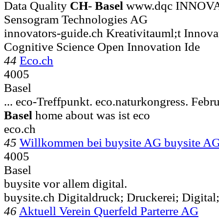
Data Quality
CH
-
Basel
www.dqc INNOV
Sensogram Technologies AG
innovators-guide.ch Kreativitauml;t Inno
Cognitive Science Open Innovation Ide
44
Eco.ch
4005
Basel
... eco-Treffpunkt. eco.naturkongress. Feb
Basel
home about was ist eco
eco.ch
45
Willkommen bei buysite AG buysite A
4005
Basel
buysite vor allem digital.
buysite.ch Digitaldruck; Druckerei; Digital;
46
Aktuell Verein Querfeld Parterre AG