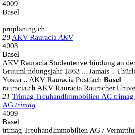
4009
Basel
proplaning.ch
20
AKV Rauracia
AKV
4003
Basel
AKV Rauracia Studentenverbindung an der 
Gruuml;ndungsjahr 1863 ... Jamais .. Thür
Yoster .. AKV Rauracia Postfach
Basel
rauracia.ch AKV Rauracia Rauracher Univer
21
Trimag TreuhandImmobilien AG trimag
AG
trimag
4009
Basel
trimag TreuhandImmobilien AG / Vermittlu