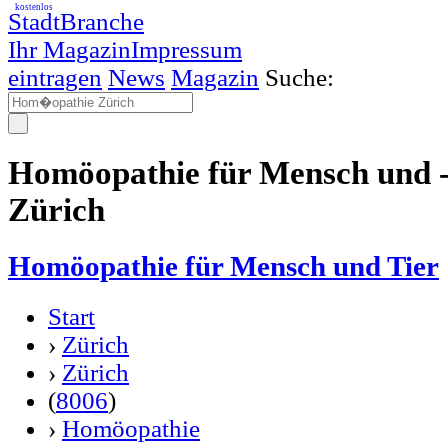
kostenlos
StadtBranche
Ihr Magazin
Impressum
eintragen
News
Magazin
Suche:
Homöopathie für Mensch und 
Zürich
Homöopathie für Mensch und Tier
Start
›
Zürich
›
Zürich
(
8006
)
›
Homöopathie