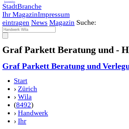
kostenlos
StadtBranche
Ihr Magazin
Impressum
eintragen
News
Magazin
Suche:
Graf Parkett Beratung und - 
Graf Parkett Beratung und Verleg
Start
›
Zürich
›
Wila
(
8492
)
›
Handwerk
›
Ihr