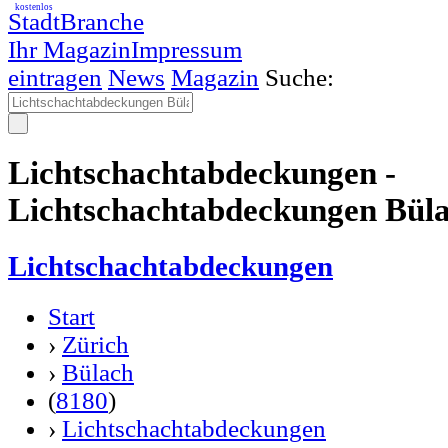
kostenlos
StadtBranche
Ihr Magazin
Impressum
eintragen
News
Magazin
Suche:
Lichtschachtabdeckungen -
Lichtschachtabdeckungen Bül
Lichtschachtabdeckungen
Start
›
Zürich
›
Bülach
(
8180
)
›
Lichtschachtabdeckungen