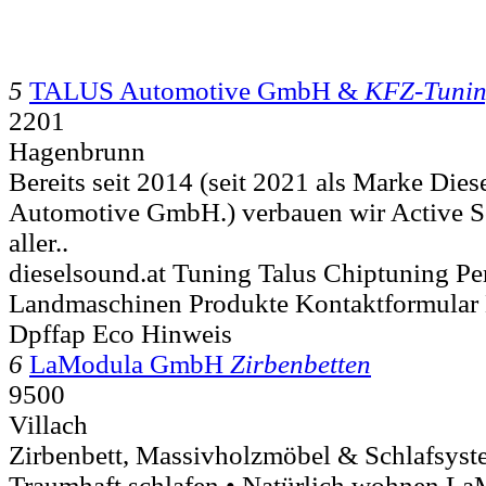
5
TALUS Automotive GmbH &
KFZ-Tuni
2201
Hagenbrunn
Bereits seit 2014 (seit 2021 als Marke Di
Automotive GmbH.) verbauen wir Active 
aller..
dieselsound.at Tuning Talus Chiptuning P
Landmaschinen Produkte Kontaktformular
Dpffap Eco Hinweis
6
LaModula GmbH
Zirbenbetten
9500
Villach
Zirbenbett, Massivholz­möbel & Schlaf­sy
Traumhaft schlafen • Natürlich wohnen La