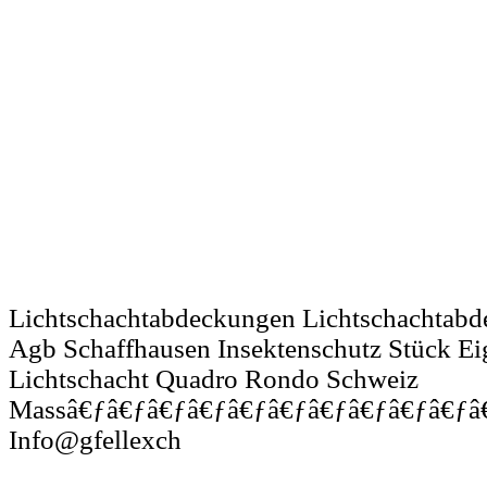
Lichtschachtabdeckungen Lichtschachtabd
Agb Schaffhausen Insektenschutz Stück E
Lichtschacht Quadro Rondo Schweiz
Massâ€ƒâ€ƒâ€ƒâ€ƒâ€ƒâ€ƒâ€ƒâ€ƒâ€ƒâ€ƒâ€
Info@gfellexch