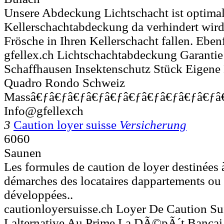
Unsere Abdeckung Lichtschacht ist optimal
Kellerschachtabdeckung da verhindert wir
Frösche in Ihren Kellerschacht fallen. Ebenf
gfellex.ch Lichtschachtabdeckung Garanti
Schaffhausen Insektenschutz Stück Eigene
Quadro Rondo Schweiz
Massâ€ƒâ€ƒâ€ƒâ€ƒâ€ƒâ€ƒâ€ƒâ€ƒâ€ƒâ€ƒâ€
Info@gfellexch
3
Caution loyer suisse
Versicherung
6060
Saunen
Les formules de caution de loyer destinées à
démarches des locataires dappartements ou
développées..
cautionloyersuisse.ch Loyer De Caution Su
Lalternative Au Prime La DÃ©pÃ´t Bancai