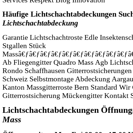
Häufige Lichtschachtabdeckungen Such
Lichtschachtabdeckung
Garantie Lichtschachtroste Edle Insektens
Stgallen Stück
Massâ€ƒâ€ƒâ€ƒâ€ƒâ€ƒâ€ƒâ€ƒâ€ƒâ€ƒâ€ƒâ€
Ab Fliegengitter Quadro Mass Agb Lichts
Rondo Schaffhausen Gitterrostsicherungen
Schweiz Selbstmontage Abdeckung Aargau
Kanton Massgitterroste Bern Standard Wir 
Gitterrostsicherung Mückengitter Kontakt 
Lichtschachtabdeckungen Öffnung
Mass