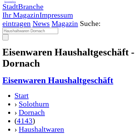
kostenlos
StadtBranche
Ihr Magazin
Impressum
eintragen
News
Magazin
Suche:
Eisenwaren Haushaltgeschäft 
Dornach
Eisenwaren Haushaltgeschäft
Start
›
Solothurn
›
Dornach
(
4143
)
›
Haushaltwaren