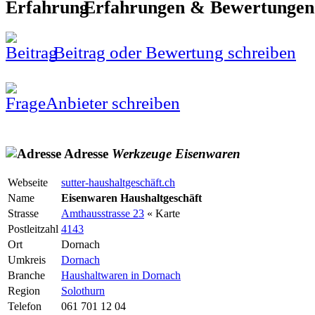
Erfahrungen & Bewertunge
Beitrag oder Bewertung schreiben
Anbieter schreiben
Adresse
Werkzeuge
Eisenwaren
Webseite
sutter-haushaltgeschäft.ch
Name
Eisenwaren Haushaltgeschäft
Strasse
Amthausstrasse 23
« Karte
Postleitzahl
4143
Ort
Dornach
Umkreis
Dornach
Branche
Haushaltwaren in Dornach
Region
Solothurn
Telefon
061 701 12 04