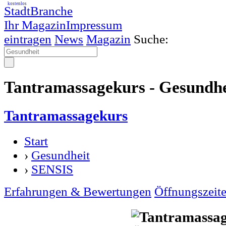
kostenlos
StadtBranche
Ihr Magazin
Impressum
eintragen
News
Magazin
Suche:
Tantramassagekurs - Gesundhe
Tantramassagekurs
Start
›
Gesundheit
›
SENSIS
Erfahrungen & Bewertungen
Öffnungszeit