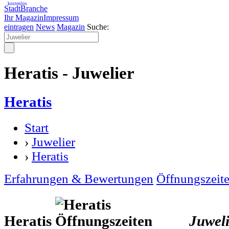
kostenlos
StadtBranche
Ihr Magazin
Impressum
eintragen
News
Magazin
Suche:
Heratis - Juwelier
Heratis
Start
›
Juwelier
›
Heratis
Erfahrungen & Bewertungen
Öffnungszeit
Heratis
Juweli