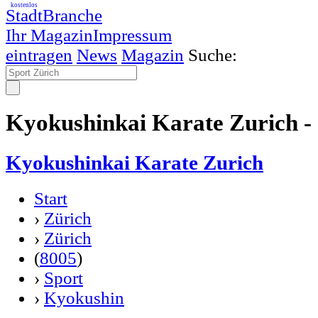
kostenlos
StadtBranche
Ihr Magazin
Impressum
eintragen
News
Magazin
Suche:
Kyokushinkai Karate Zurich -
Kyokushinkai Karate Zurich
Start
›
Zürich
›
Zürich
(
8005
)
›
Sport
›
Kyokushin