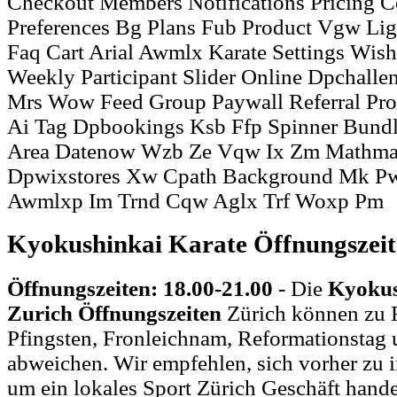
Checkout Members Notifications Pricing C
Preferences Bg Plans Fub Product Vgw Li
Faq Cart Arial Awmlx Karate Settings Wish
Weekly Participant Slider Online Dpchalle
Mrs Wow Feed Group Paywall Referral Pr
Ai Tag Dpbookings Ksb Ffp Spinner Bundl
Area Datenow Wzb Ze Vqw Ix Zm Mathma
Dpwixstores Xw Cpath Background Mk Pw 
Awmlxp Im Trnd Cqw Aglx Trf Woxp Pm
Kyokushinkai Karate Öffnungszei
Öffnungszeiten: 18.00-21.00
- Die
Kyokus
Zurich Öffnungszeiten
Zürich können zu F
Pfingsten, Fronleichnam, Reformationstag 
abweichen. Wir empfehlen, sich vorher zu i
um ein lokales Sport Zürich Geschäft hande